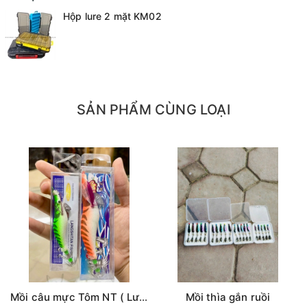
- Hộp nhẹ, có đầu móc treo, dễ dàng bắt vào túi lure
Hộp lure 2 mặt KM02
hay cạp thắt lưng
SẢN PHẨM CÙNG LOẠI
Mồi câu mực Tôm NT ( Lưng vằn )
Mồi thìa gắn ruồi