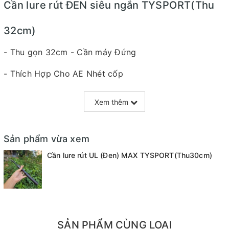
Cần lure rút ĐEN siêu ngắn TYSPORT(Thu
32cm)
- Thu gọn 32cm - Cần máy Đứng
- Thích Hợp Cho AE Nhét cốp
- Độ dài 1m68
Xem thêm
- Tải Mồi 1 -7g
- Tải Dây 1-4LB
Sản phẩm vừa xem
Cần lure rút UL (Đen) MAX TYSPORT(Thu30cm)
- Được thiết kế để đi câu giải trí , du lịch ,...😂
- Cán Cacbon
SẢN PHẨM CÙNG LOẠI