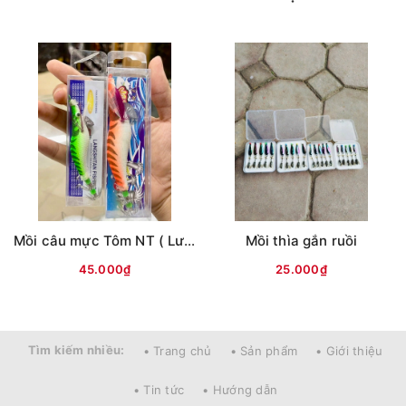
Mồi câu mực Tôm NT ( Lưng vằn )
Mồi thìa gắn ruồi
45.000₫
25.000₫
Tìm kiếm nhiều:
• Trang chủ
• Sản phẩm
• Giới thiệu
• Tin tức
• Hướng dẫn