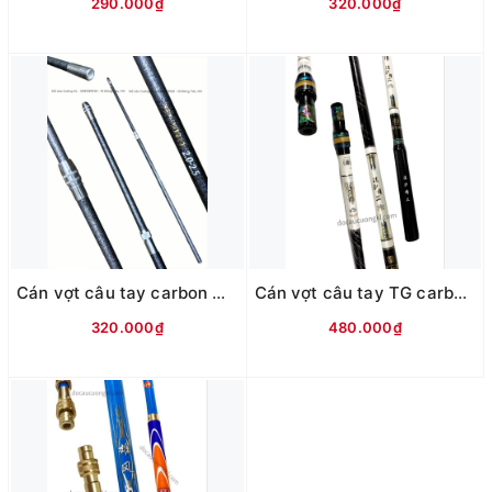
290.000₫
320.000₫
Cán vợt câu tay carbon Gama đầu vặn trắng nhẹ 2m5
Cán vợt câu tay TG carbon New đen trắng khảm trai 2m
320.000₫
480.000₫