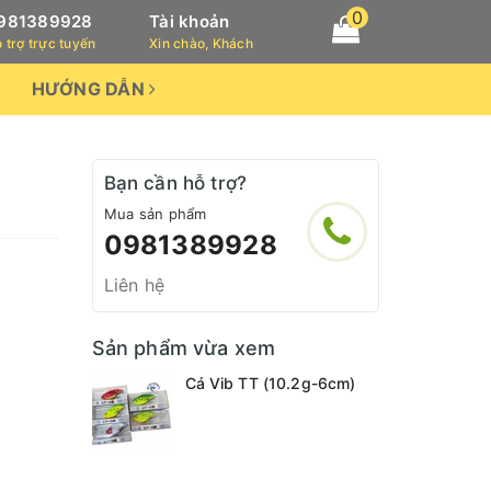
0
981389928
Tài khoản
 trợ trực tuyến
Xin chào, Khách
HƯỚNG DẪN
Bạn cần hỗ trợ?
Mua sản phẩm
0981389928
Liên hệ
Sản phẩm vừa xem
Cá Vib TT (10.2g-6cm)