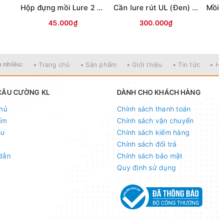
i
Hộp đựng mồi Lure 2 mặt KM01 (18x10x5cm)
Cần lure rút UL (Đen) MAX TYSPORT(Thu30cm)
45.000₫
300.000₫
 nhiều:
• Trang chủ
• Sản phẩm
• Giới thiệu
• Tin tức
• 
CÂU CƯỜNG KL
DÀNH CHO KHÁCH HÀNG
hủ
Chính sách thanh toán
ẩm
Chính sách vận chuyển
ệu
Chính sách kiểm hàng
Chính sách đổi trả
dẫn
Chính sách bảo mật
Quy định sử dụng