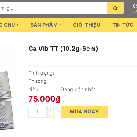
0
Hỗ
G CHỦ
SẢN PHẨM
GIỚI THIỆU
TIN TỨC
Cá Vib TT (10.2g-6cm)
Tình trạng:
Thương
hiệu:
Đang cập nhật
75.000₫
+
MUA NGAY
–