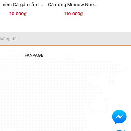
Mồi mềm Cá gắn sẵn lưỡi (8.5cm-13g) Vỏ trong
Cá cứng Minnow Noeby 9006-Nổi-120mm/22g
20.000₫
110.000₫
70.0
Hướng dẫn
FANPAGE