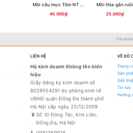
Mồi câu mực Tôm NT ( Lưng vằn )
Mồi thìa gắn ruồ
45.000₫
25.000₫
Tìm kiếm
LIÊN HỆ
VỀ ĐỒ 
Hộ kinh doanh Không tên biển
Trang c
Sản ph
hiệu
Giới thi
Giấy đăng ký kinh doanh số
Tin tức
8029554291 do phòng kinh tế
Hướng 
UBND quận Đống Đa thành phố
Hà Nội cấp ngày 23/12/2009
Số 10 Đông Tác, Kim Liên,
Đống Đa, Hà Nội
0981389928