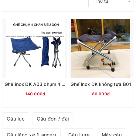
Thứ tự
Ghế inox ĐK A03 chụm 4 chân
Ghế Inox ĐK không tựa B01
140.000₫
80.000₫
Câu lục
Câu đơn / đài
Câu lăng xê (Lancer)
Câu Lure
Máy câu