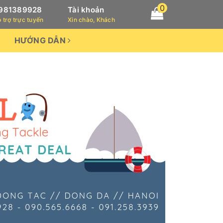
0
981389928
Tài khoản
 trợ trực tuyến
Xin chào, Khách
HƯỚNG DẪN