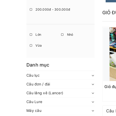
200.000đ - 300.000đ
GIỎ 
300.000đ - 500.000đ
500.000đ - 1.000.000đ
Lớn
Nhỏ
Giá trên 1.000.000đ
Vừa
Danh mục
Câu lục
Câu đơn / đài
Câu lăng xê (Lancer)
Câu Lure
Máy câu
Câu 