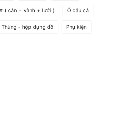
t ( cán + vành + lưới )
Ô câu cá
Thùng - hộp đựng đồ
Phụ kiện