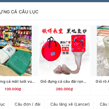
ĐỰNG CÁ CÂU LỤC
Giỏ đựng cá mắt lưới vuông đáy liền
Giỏ đựng cá câu đài rọng hạt
Giỏ rô 
100.000₫
280.000₫
lục
Câu đơn / đài
Câu lăng xê (Lancer)
Câu 