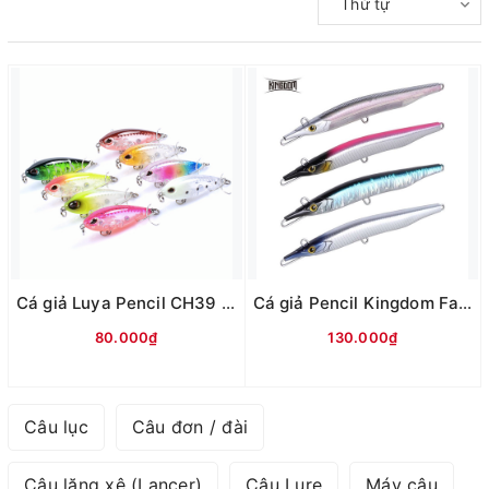
Thứ tự
Cá giả Luya Pencil CH39 (3,2g-4,8cm)
Cá giả Pencil Kingdom Far 9504 (100mm-13g)
80.000₫
130.000₫
Câu lục
Câu đơn / đài
Câu lăng xê (Lancer)
Câu Lure
Máy câu