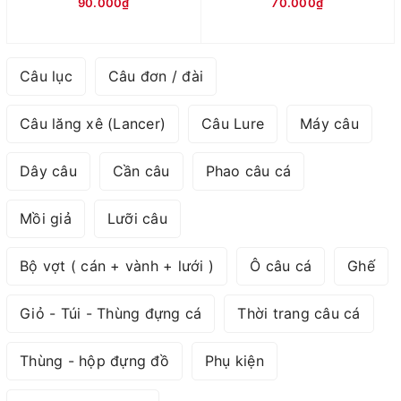
90.000₫
70.000₫
Câu lục
Câu đơn / đài
Câu lăng xê (Lancer)
Câu Lure
Máy câu
Dây câu
Cần câu
Phao câu cá
Mồi giả
Lưỡi câu
Bộ vợt ( cán + vành + lưới )
Ô câu cá
Ghế
Giỏ - Túi - Thùng đựng cá
Thời trang câu cá
Thùng - hộp đựng đồ
Phụ kiện