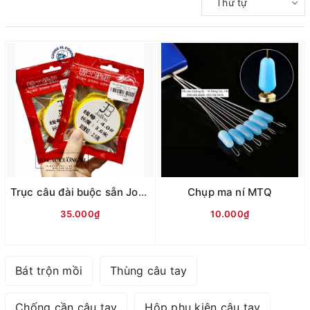
Thứ tự
Trục câu đài buộc sẵn Jobon (vỏ đỏ/xanh)
Chụp ma ní MTQ
35.000₫
10.000₫
Bát trộn mồi
Thùng câu tay
Chống cần câu tay
Hộp phụ kiện câu tay