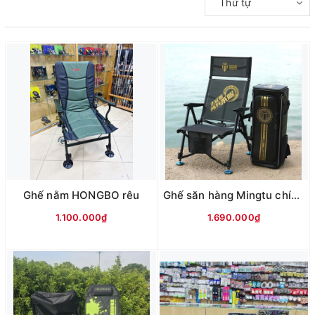
Thứ tự
Ghế nằm HONGBO rêu
Ghế săn hàng Mingtu chính hãng (kèm Balo da)
1.100.000₫
1.690.000₫