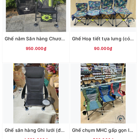
Ghế nằm Săn hàng Chương trâu (không phụ kiện)
Ghế Hoạ tiết tựa lưng (có chỗ cắm chống cần)
950.000₫
90.000₫
Ghế săn hàng Ghi lưới (đủ phụ kiện)
Ghế chụm MHC gấp gọn lưng pha lưới