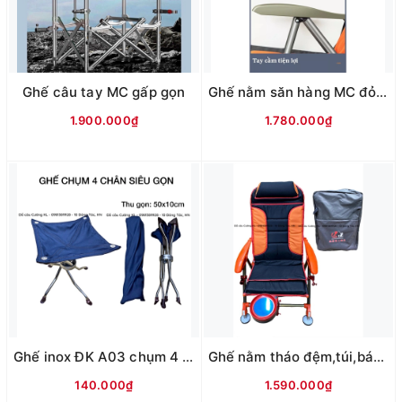
Ghế câu tay MC gấp gọn
Ghế nằm săn hàng MC đỏ đen
1.900.000₫
1.780.000₫
Ghế inox ĐK A03 chụm 4 chân
Ghế nằm tháo đệm,túi,bát,chân cắm ô,chân cắm chống cần
140.000₫
1.590.000₫