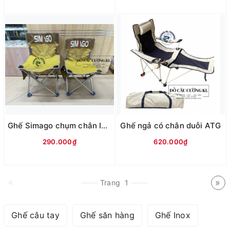
Ghế Simago chụm chân Inox (vàng nâu)
Ghế ngả có chân duỗi ATG
290.000₫
620.000₫
«
»
Trang
1
Ghế câu tay
Ghế săn hàng
Ghế Inox