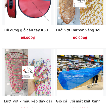
Túi đựng giỏ câu tay #50 độ dày 10cm
Lưới vợt Carbon vàng sợi kép
95.000₫
90.000₫
Lưới vợt 7 màu kép dầy dài
Giỏ cá lưới mắt khít Xanh tím