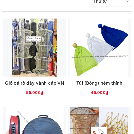
Thứ tự
Giỏ cá rô dày vành cáp VN
Túi (Bóng) ném thính
55.000₫
45.000₫