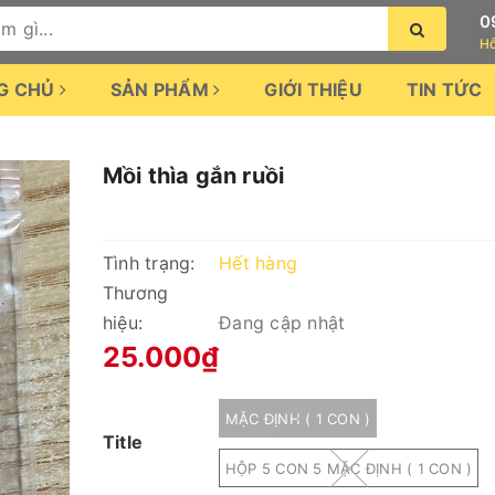
0
Hỗ
G CHỦ
SẢN PHẨM
GIỚI THIỆU
TIN TỨC
Mồi thìa gắn ruồi
Tình trạng:
Hết hàng
Thương
hiệu:
Đang cập nhật
25.000₫
MẶC ĐỊNH ( 1 CON )
Title
HỘP 5 CON 5 MẶC ĐỊNH ( 1 CON )