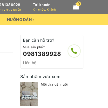
0
981389928
Tài khoản
 trợ trực tuyến
Xin chào, Khách
HƯỚNG DẪN
Bạn cần hỗ trợ?
Mua sản phẩm
0981389928
Liên hệ
Sản phẩm vừa xem
Mồi thìa gắn ruồi