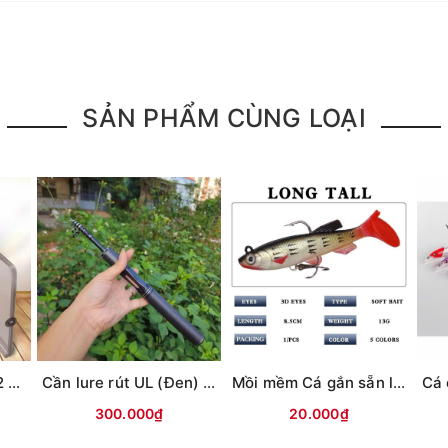
SẢN PHẨM CÙNG LOẠI
Hộp đựng mồi Lure 2 mặt KM01 (18x10x5cm)
Cần lure rút UL (Đen) MAX TYSPORT(Thu30cm)
Mồi mềm Cá gắn sẵn lưỡi (8.5cm-13g) Vỏ trong
300.000₫
20.000₫