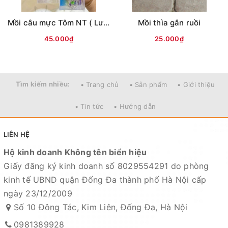
- Facebook Page :
Mồi câu mực Tôm NT ( Lưng vằn )
Mồi thìa gắn ruồi
https://www.facebook.com/CKLfishing
45.000₫
25.000₫
- Shopee :
https://shope.ee/5KXIvjrK2i
- Lazada :
https://www.lazada.vn/shop/do-cau-cuong-
Tìm kiếm nhiều:
• Trang chủ
• Sản phẩm
• Giới thiệu
kl
• Tin tức
• Hướng dẫn
- Tiktok Shop :
https://vt.tiktok.com/ZSdTFf78F/
LIÊN HỆ
Hộ kinh doanh Không tên biển hiệu
Giấy đăng ký kinh doanh số 8029554291 do phòng
kinh tế UBND quận Đống Đa thành phố Hà Nội cấp
ngày 23/12/2009
Số 10 Đông Tác, Kim Liên, Đống Đa, Hà Nội
0981389928