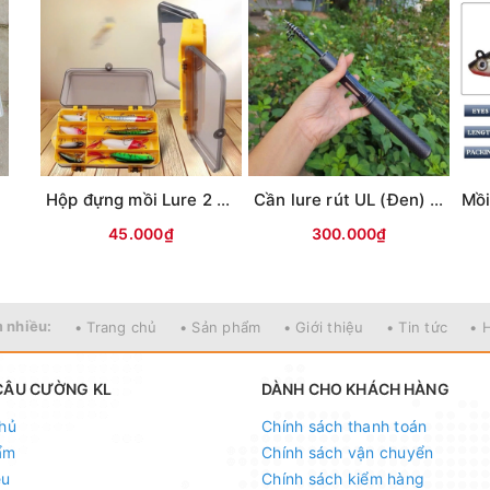
i
Hộp đựng mồi Lure 2 mặt KM01 (18x10x5cm)
Cần lure rút UL (Đen) MAX TYSPORT(Thu30cm)
45.000₫
300.000₫
 nhiều:
• Trang chủ
• Sản phẩm
• Giới thiệu
• Tin tức
• 
CÂU CƯỜNG KL
DÀNH CHO KHÁCH HÀNG
hủ
Chính sách thanh toán
ẩm
Chính sách vận chuyển
ệu
Chính sách kiểm hàng