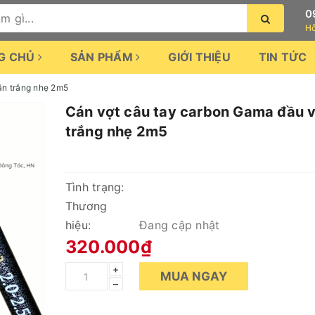
0
Hỗ
G CHỦ
SẢN PHẨM
GIỚI THIỆU
TIN TỨC
ặn trắng nhẹ 2m5
Cán vợt câu tay carbon Gama đầu 
trắng nhẹ 2m5
Tình trạng:
Thương
hiệu:
Đang cập nhật
320.000₫
+
MUA NGAY
–