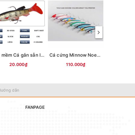
Mồi mềm Cá gắn sẵn lưỡi (8.5cm-13g) Vỏ trong
Cá cứng Minnow Noeby 9006-Nổi-120mm/22g
20.000₫
110.000₫
70.0
Hướng dẫn
FANPAGE