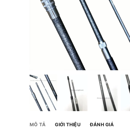
MÔ TẢ
GIỚI THIỆU
ĐÁNH GIÁ