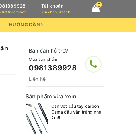
0
981389928
Tài khoản
 trợ trực tuyến
Xin chào, Khách
HƯỚNG DẪN
vặn
Bạn cần hỗ trợ?
Mua sản phẩm
0981389928
Liên hệ
Sản phẩm vừa xem
Cán vợt câu tay carbon
Gama đầu vặn trắng nhẹ
2m5