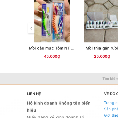
Mồi câu mực Tôm NT ( Lưng vằn )
Mồi thìa gắn ruồ
45.000₫
25.000₫
Tìm kiếm
LIÊN HỆ
VỀ ĐỒ 
Hộ kinh doanh Không tên biển
Trang c
Sản ph
hiệu
Giới thi
Giấy đăng ký kinh doanh số