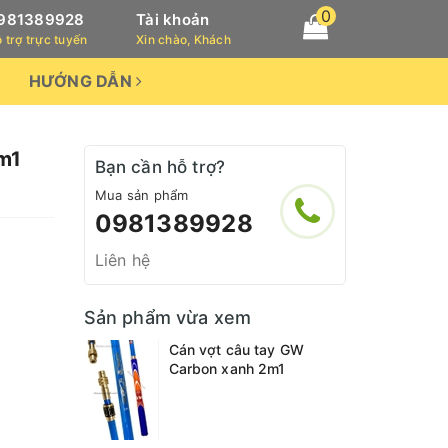
0
981389928
Tài khoản
 trợ trực tuyến
Xin chào, Khách
HƯỚNG DẪN
m1
Bạn cần hỗ trợ?
Mua sản phẩm
0981389928
Liên hệ
Sản phẩm vừa xem
Cán vợt câu tay GW
Carbon xanh 2m1