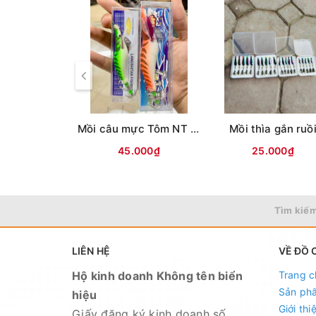
Mồi câu mực Tôm NT ( Lưng vằn )
Mồi thìa gắn ruồ
45.000₫
25.000₫
Tìm kiếm
LIÊN HỆ
VỀ ĐỒ 
Hộ kinh doanh Không tên biển
Trang c
Sản ph
hiệu
Giới thi
Giấy đăng ký kinh doanh số