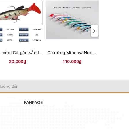
Mồi mềm Cá gắn sẵn lưỡi (8.5cm-13g) Vỏ trong
Cá cứng Minnow Noeby 9006-Nổi-120mm/22g
20.000₫
110.000₫
70.0
Hướng dẫn
FANPAGE