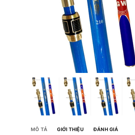
MÔ TẢ
GIỚI THIỆU
ĐÁNH GIÁ