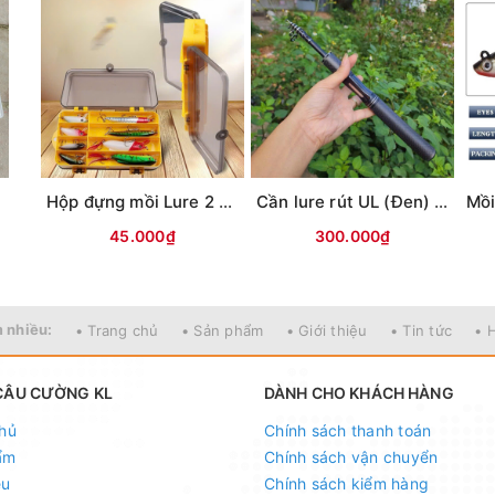
i
Hộp đựng mồi Lure 2 mặt KM01 (18x10x5cm)
Cần lure rút UL (Đen) MAX TYSPORT(Thu30cm)
45.000₫
300.000₫
 nhiều:
• Trang chủ
• Sản phẩm
• Giới thiệu
• Tin tức
• 
CÂU CƯỜNG KL
DÀNH CHO KHÁCH HÀNG
hủ
Chính sách thanh toán
ẩm
Chính sách vận chuyển
ệu
Chính sách kiểm hàng