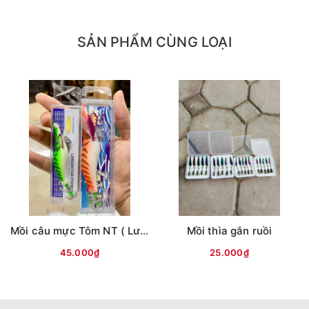
SẢN PHẨM CÙNG LOẠI
Mồi câu mực Tôm NT ( Lưng vằn )
Mồi thìa gắn ruồi
45.000₫
25.000₫