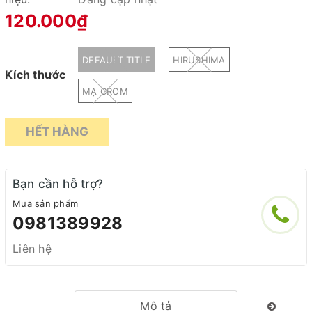
120.000₫
DEFAULT TITLE
HIRUSHIMA
Kích thước
MẠ CROM
HẾT HÀNG
Bạn cần hỗ trợ?
Mua sản phẩm
0981389928
Liên hệ
Mô tả