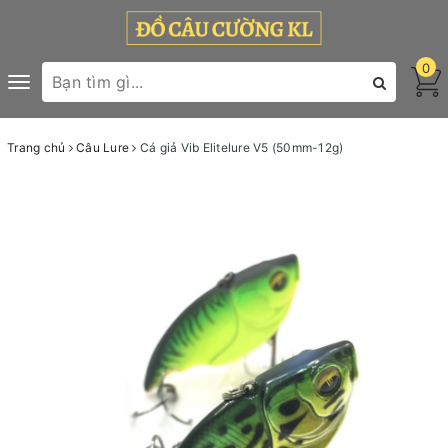
0
Toggle
navigation
Trang chủ
Câu Lure
Cá giả Vib Elitelure V5 (50mm-12g)