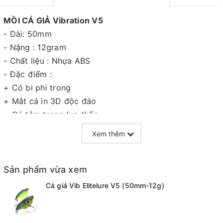
MỒI CÁ GIẢ Vibration V5
- Dài: 50mm
- Nặng : 12gram
- Chất liệu : Nhựa ABS
- Đặc điểm :
+ Có bi phi trong
+ Mắt cá in 3D độc đáo
+ Có tâm trong lực thấp
Xem thêm
=======================================
Giao hàng toàn quốc - Nhận ship COD
( nhận hàng thanh toán )
Sản phẩm vừa xem
- Chuyên sỉ lẻ toàn quốc.
Cá giả Vib Elitelure V5 (50mm-12g)
- Địa chỉ : Số 10 Đông Tác - Kim Liên - Hà Nội.
- Hotline tư vấn + đặt hàng : 0981389928
- Bán sỉ : 090 565 6668