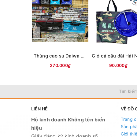
+ 7 Tầng (D2m-R57cm)
+ 9 Tầng (D2m5-R63cm)
+ 11 Tầng (D3m-R66cm)
Thùng cao su Daiwa TH
270.000₫
90.000₫
Tìm kiếm
LIÊN HỆ
VỀ ĐỒ 
Hộ kinh doanh Không tên biển
Trang c
Sản ph
hiệu
Giới thi
Giấy đăng ký kinh doanh số