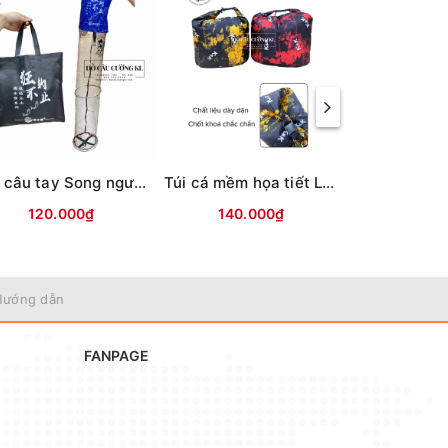
Giỏ câu tay Song ngư Xanh(Lưới,túi xách-ĐEN)
Túi cá mềm họa tiết Loang K&K
120.000₫
140.000₫
280.
Hướng dẫn
FANPAGE