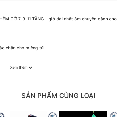
HÊM CỠ 7-9-11 TẦNG - giỏ dài nhất 3m chuyên dành cho
ắc chắn cho miệng túi
ễ để gọn trong bao đựng cần
Xem thêm
 TẦNG - KO CÓ NẮP - CHỈ CÓ DÂY RÚT THẮT MIỆNG RẤT
SẢN PHẨM CÙNG LOẠI