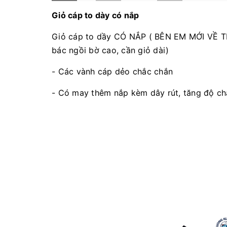
Giỏ cáp to dày có nắp
Giỏ cáp to dầy CÓ NẮP ( BÊN EM MỚI VỀ T
bác ngồi bờ cao, cần giỏ dài)
- Các vành cáp dẻo chắc chắn
- Có may thêm nắp kèm dây rút, tăng độ ch
- Dễ gập gọn hay cuộn tròn, dễ mang đi, d
- Có 5 cỡ:
+ 3 Tầng (D85cm-R45cm) ( RIÊNG LOẠI 3
CHẮN )
+ 4 Tầng (D1m1-R50cm)
+ 5 Tầng (D1m3-R55cm)