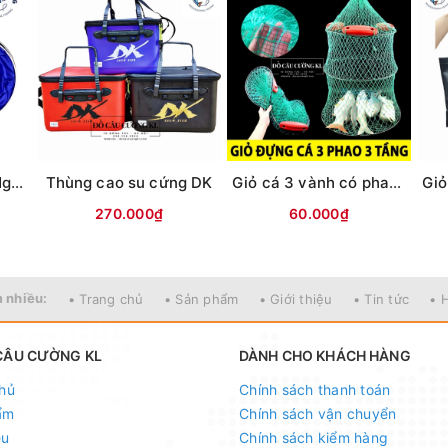
Giỏ cá câu đài Hải Ngư JingPin (vỏ Zanzi)
Thùng cao su cứng DK
Giỏ cá 3 vành có phao (Dài 60cm)
270.000₫
60.000₫
 nhiều:
• Trang chủ
• Sản phẩm
• Giới thiệu
• Tin tức
• 
CÂU CƯỜNG KL
DÀNH CHO KHÁCH HÀNG
hủ
Chính sách thanh toán
ẩm
Chính sách vận chuyển
ệu
Chính sách kiểm hàng