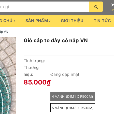
0
Hỗ
G CHỦ
SẢN PHẨM
GIỚI THIỆU
TIN TỨC
nắp VN
Giỏ cáp to dày có nắp VN
Tình trạng:
Thương
hiệu:
Đang cập nhật
85.000₫
4 VÀNH (D1M1 X R50CM)
5 VÀNH (D1M3 X R50CM)