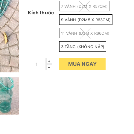
7 VÀNH (D2M X R57CM)
Kích thước
9 VÀNH (D2M5 X R63CM)
11 VÀNH (D3M X R66CM)
3 TẦNG (KHÔNG NẮP)
+
MUA NGAY
–