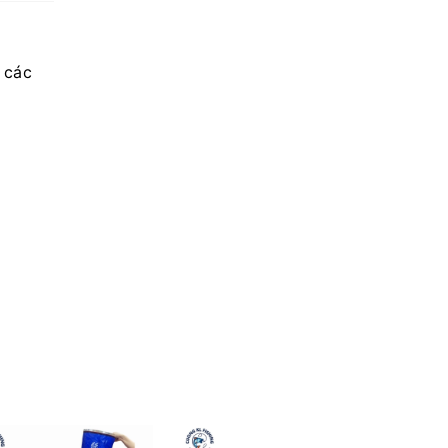
 các
 CHẮC