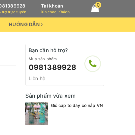
0
981389928
Tài khoản
 trợ trực tuyến
Xin chào, Khách
HƯỚNG DẪN
Bạn cần hỗ trợ?
Mua sản phẩm
0981389928
Liên hệ
Sản phẩm vừa xem
Giỏ cáp to dày có nắp VN