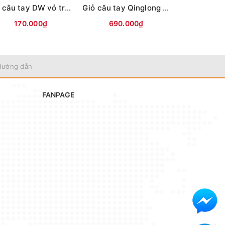
Giỏ câu tay DW vỏ tròn đen vành vàng #33-1m7
Giỏ câu tay Qinglong dù bện 68 sợi mầu xanh
170.000₫
690.000₫
990.
Hướng dẫn
FANPAGE