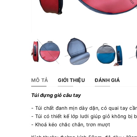
MÔ TẢ
GIỚI THIỆU
ĐÁNH GIÁ
Túi đựng giỏ câu tay
- Túi chất đanh mịn dày dặn, có quai tay cầ
- Túi có thiết kế lớp lưới giúp giỏ không bị
- Khoá kéo chăc chắn, trơn mượt