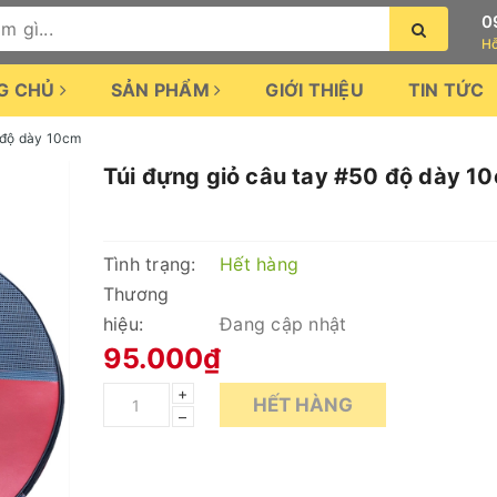
0
Hỗ
G CHỦ
SẢN PHẨM
GIỚI THIỆU
TIN TỨC
 độ dày 10cm
Túi đựng giỏ câu tay #50 độ dày 1
Tình trạng:
Hết hàng
Thương
hiệu:
Đang cập nhật
95.000₫
+
HẾT HÀNG
–