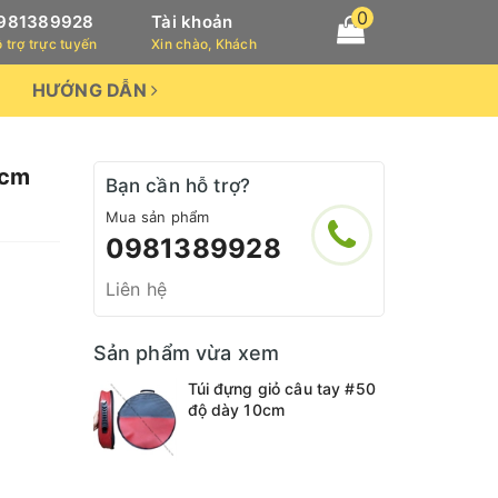
0
981389928
Tài khoản
 trợ trực tuyến
Xin chào, Khách
HƯỚNG DẪN
0cm
Bạn cần hỗ trợ?
Mua sản phẩm
0981389928
Liên hệ
Sản phẩm vừa xem
Túi đựng giỏ câu tay #50
độ dày 10cm