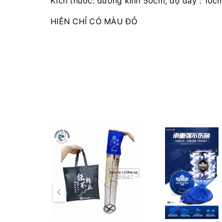
Kích thước: đường kính 50cm, độ dày : 10c
HIỆN CHỈ CÓ MÀU ĐỎ