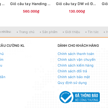
Giỏ câu tay Handing Camo Xanh - 45cm x 3m
Giỏ câu tay Handing Hoa Anh Đào Đỏ - 45cm x 3m
Giỏ câu tay DW vỏ Đen #33-1m7
560.000₫
130.000₫
 nhiều:
• Trang chủ
• Sản phẩm
• Giới thiệu
• Tin tức
• 
CÂU CƯỜNG KL
DÀNH CHO KHÁCH HÀNG
hủ
Chính sách thanh toán
ẩm
Chính sách vận chuyển
ệu
Chính sách kiểm hàng
Chính sách đổi trả
dẫn
Chính sách bảo mật
Quy định sử dụng