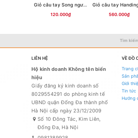
Giỏ câu tay Song ngư Xanh(Lưới,túi xách-ĐEN)
120.000₫
560.000₫
Tìm kiếm
LIÊN HỆ
VỀ ĐỒ 
Hộ kinh doanh Không tên biển
Trang c
Sản ph
hiệu
Giới thi
Giấy đăng ký kinh doanh số
Tin tức
8029554291 do phòng kinh tế
Hướng 
UBND quận Đống Đa thành phố
Hà Nội cấp ngày 23/12/2009
Số 10 Đông Tác, Kim Liên,
Đống Đa, Hà Nội
0981389928