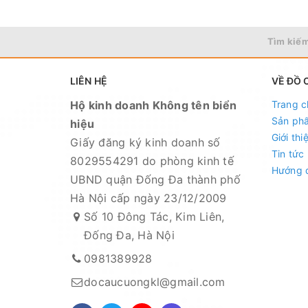
Tìm kiếm
LIÊN HỆ
VỀ ĐỒ 
Hộ kinh doanh Không tên biển
Trang c
Sản ph
hiệu
Giới thi
Giấy đăng ký kinh doanh số
Tin tức
8029554291 do phòng kinh tế
Hướng 
UBND quận Đống Đa thành phố
Hà Nội cấp ngày 23/12/2009
Số 10 Đông Tác, Kim Liên,
Đống Đa, Hà Nội
0981389928
docaucuongkl@gmail.com