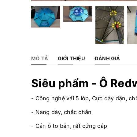
MÔ TẢ
GIỚI THIỆU
ĐÁNH GIÁ
Siêu phẩm - Ô Red
- Công nghệ vải 5 lớp, Cực dày dặn, ch
- Nang dày, chắc chắn
- Cán ô to bản, rất cứng cáp