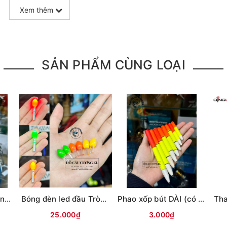
Xem thêm
bác
SẢN PHẨM CÙNG LOẠI
Mồi giả cá nhựa Minnow ATG (6g)
Bóng đèn led đầu Tròn trong CR425 (Vỉ 2 bóng)
Phao xốp bút DÀI (có móc)
25.000₫
3.000₫