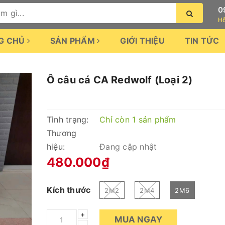
0
Hỗ
G CHỦ
SẢN PHẨM
GIỚI THIỆU
TIN TỨC
Ô câu cá CA Redwolf (Loại 2)
Tình trạng:
Chỉ còn 1 sản phẩm
Thương
hiệu:
Đang cập nhật
480.000₫
Kích thước
2M2
2M4
2M6
+
MUA NGAY
–