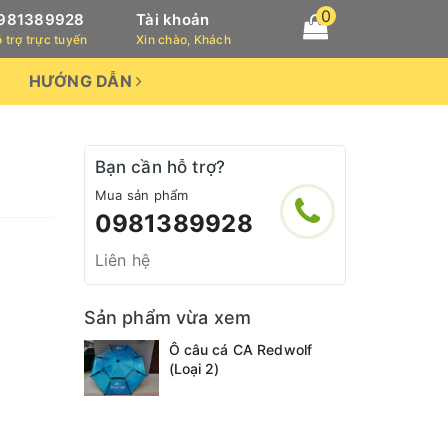
0
981389928
Tài khoản
 trợ trực tuyến
Xin chào, Khách
HƯỚNG DẪN
Bạn cần hỗ trợ?
Mua sản phẩm
0981389928
Liên hệ
Sản phẩm vừa xem
Ô câu cá CA Redwolf
(Loại 2)