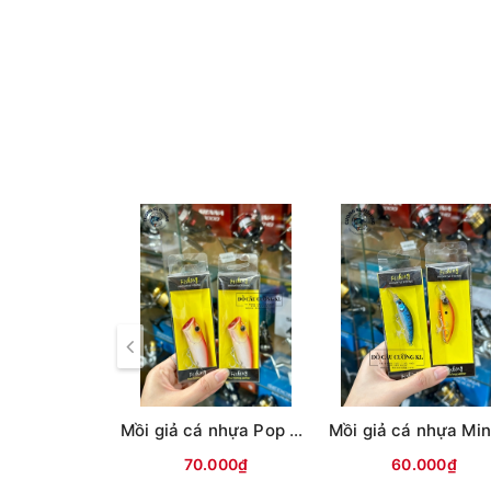
- Độ hoàn thiện cao, màu sắc mát mẻ
- Có 3 size 2m2, 2m4 và 2m6 nha các 
Mồi giả cá nhựa Pop ATG (12g)
70.000₫
60.000₫