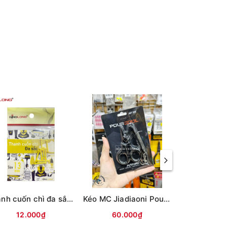
Thanh cuốn chì đa sắc Qinglong
Kéo MC Jiadiaoni Pourcool (kèm dây lò xo)
Cần câu t
12.000₫
60.000₫
120.