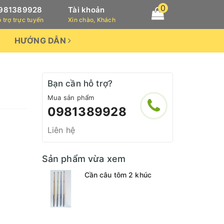
0
981389928
Tài khoản
 trợ trực tuyến
Xin chào, Khách
HƯỚNG DẪN
Bạn cần hỗ trợ?
Mua sản phẩm
0981389928
Liên hệ
Sản phẩm vừa xem
Cần câu tôm 2 khúc