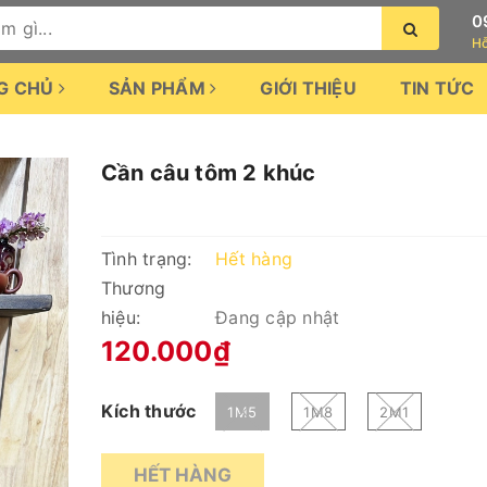
0
Hỗ
G CHỦ
SẢN PHẨM
GIỚI THIỆU
TIN TỨC
Cần câu tôm 2 khúc
Tình trạng:
Hết hàng
Thương
hiệu:
Đang cập nhật
120.000₫
Kích thước
1M5
1M8
2M1
HẾT HÀNG