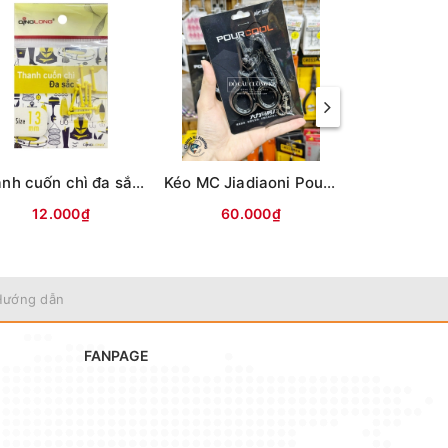
Thanh cuốn chì đa sắc Qinglong
Kéo MC Jiadiaoni Pourcool (kèm dây lò xo)
12.000₫
60.000₫
35.0
Hướng dẫn
FANPAGE