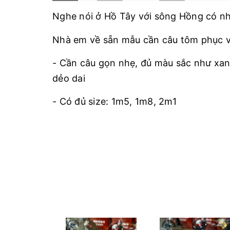
Nghe nói ở Hồ Tây với sông Hồng có n
Nhà em về sẵn mẫu cần câu tôm phục v
- Cần câu gọn nhẹ, đủ màu sắc như xanh
dẻo dai
- Có đủ size: 1m5, 1m8, 2m1
THÔNG TIN KĨ THUẬT
- Độ cứng UL, Độ cong S
- Chất liệu: nhựa thủy tính
- Ngọn cần đặc, đường kính ngọn 0.7m
- 2 khoen chính được hàn nối 3 chân, r