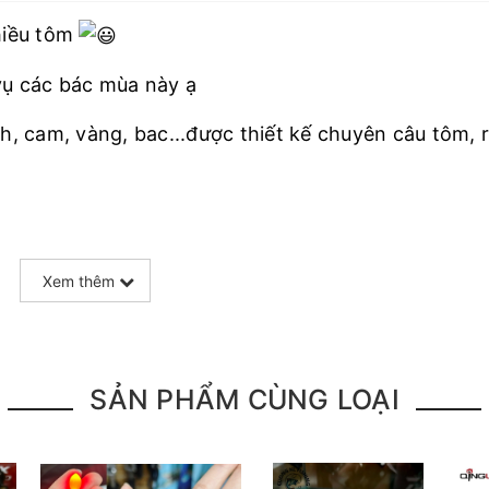
hiều tôm
ụ các bác mùa này ạ
, cam, vàng, bac...được thiết kế chuyên câu tôm, r
Xem thêm
SẢN PHẨM CÙNG LOẠI
m, ngọn uống cong 180 độ vô tư
ất chắc chắn