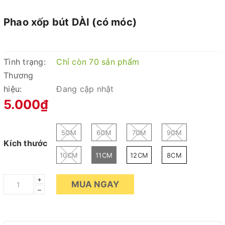
Phao xốp bút DÀI (có móc)
Tình trạng:
Chỉ còn 70 sản phẩm
Thương
hiệu:
Đang cập nhật
5.000₫
5CM
6CM
7CM
9CM
Kích thước
10CM
11CM
12CM
8CM
+
MUA NGAY
–