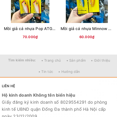
Mồi giả cá nhựa Pop ATG (12g)
Mồi giả cá nhựa Minnow ATG (6g)
70.000₫
60.000₫
Tìm kiếm nhiều:
• Trang chủ
• Sản phẩm
• Giới thiệu
• Tin tức
• Hướng dẫn
LIÊN HỆ
Hộ kinh doanh Không tên biển hiệu
Giấy đăng ký kinh doanh số 8029554291 do phòng
kinh tế UBND quận Đống Đa thành phố Hà Nội cấp
ngày 23/12/2009