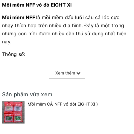
Mồi mềm NFF vỏ đỏ EIGHT XI
Mồi mềm NFF l
à mồi mềm dấu lưỡi câu cá lóc cực
nhạy thích hợp trên nhiều địa hình. Đây là một trong
những con mồi được nhiều cần thủ sử dụng nhất hiện
nay.
Thông số:
+ Chiều dài: 7cm / 9cm
Xem thêm
+ Màu sắc: 7 con một màu trong 1 gói
Cách sử dụng: Sử dụng kết hợp lưỡi móc mồi mềm loại
Sản phẩm vừa xem
dấu lưỡi. Khi ném mồi lựa chọn các nơi mà cá có khả
Mồi mềm CÁ NFF vỏ đỏ( EIGHT XI )
năng trú ẩn cao như ven bờ, kè, nơi có bóng mát hoặc
dòng chảy. Kéo mồi với tốc độ chậm và cố gắng cảm
nhận mọi rung động mà dây truyền tải cho bạn. Khi cá
ăn mồi đợi từ 1 – 3s để cá kéo dây gần căng rồi đóng