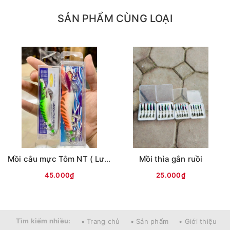
cá
SẢN PHẨM CÙNG LOẠI
Mồi câu mực Tôm NT ( Lưng vằn )
Mồi thìa gắn ruồi
45.000₫
25.000₫
Tìm kiếm nhiều:
• Trang chủ
• Sản phẩm
• Giới thiệu