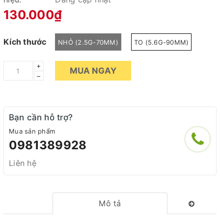
130.000₫
Kích thước
NHỎ (2.5G-70MM)
TO (5.6G-90MM)
+
MUA NGAY
–
Bạn cần hỗ trợ?
Mua sản phẩm
0981389928
Liên hệ
Mô tả