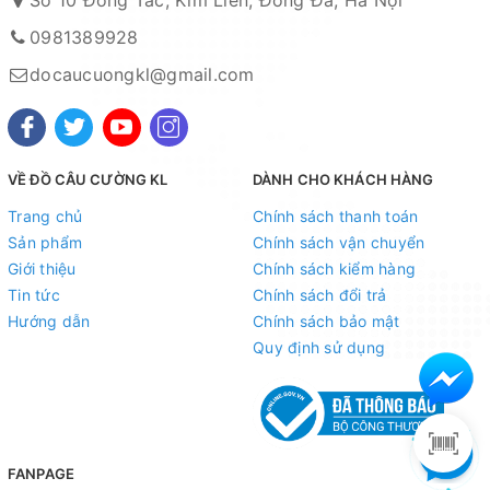
- Zalo OA:
https://zalo.me/4190676579548541614
0981389928
Địa chỉ cửa hàng : Số 10 Đông Tác, Kim Liên, Đống Đa,
docaucuongkl@gmail.com
Hà Nội
Xem bản đồ chỉ dẫn đường đi
Chuyên sỉ lẻ toàn quốc - Giao hàng toàn quốc - Nhận
VỀ ĐỒ CÂU CƯỜNG KL
DÀNH CHO KHÁCH HÀNG
ship COD ( nhận hàng thanh toán )
Trang chủ
Chính sách thanh toán
Sản phẩm
Chính sách vận chuyển
HỆ THỐNG TÀI KHOẢN NGÂN HÀNG
Giới thiệu
Chính sách kiểm hàng
Tin tức
Chính sách đổi trả
1. Ngân hàng Kỹ thương TECHCOMBANK -
CN Hoàng
Hướng dẫn
Chính sách bảo mật
Hoa Thám - Hà Nội
Quy định sử dụng
Số tài khoản : 19021180136019
Chủ tài khoản : Nguyễn Thị Tuyết Minh
2. Ngân hàng Ngoại thương VIETCOMBANK -
CN Hà
FANPAGE
Nội