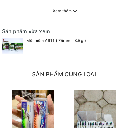
Xem thêm
Sản phẩm vừa xem
Mồi mềm AR11 ( 75mm - 3.5g )
SẢN PHẨM CÙNG LOẠI
=======================================
Mọi thắc mắc liên hệ SĐT
: 098.138.9928 - 098.902.9066 - 090.565.6668 -
091.258.3939
để được giải đáp.
CAM KẾT CỦA CỬA HÀNG CHÚNG TÔI