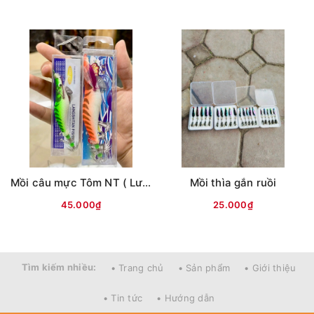
Mồi câu mực Tôm NT ( Lưng vằn )
Mồi thìa gắn ruồi
45.000₫
25.000₫
Tìm kiếm nhiều:
• Trang chủ
• Sản phẩm
• Giới thiệu
• Tin tức
• Hướng dẫn