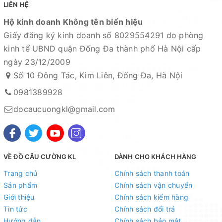
LIÊN HỆ
Hộ kinh doanh Không tên biển hiệu
Giấy đăng ký kinh doanh số 8029554291 do phòng
kinh tế UBND quận Đống Đa thành phố Hà Nội cấp
Mọi thắc mắc liên hệ SĐT
ngày 23/12/2009
: 098.138.9928 - 098.902.9066 - 090.565.6668 -
Số 10 Đông Tác, Kim Liên, Đống Đa, Hà Nội
091.258.3939
để được giải đáp.
0981389928
CAM KẾT CỦA CỬA HÀNG CHÚNG TÔI
docaucuongkl@gmail.com
Đồ câu chính hãng, đúng thông tin mô tả và sản phẩm
đặt mua của khách hàng
Ảnh sản phẩm là cửa hàng 100% tự tay chụp nên mọi
thông tin và ảnh đều phù hợp với sản phẩm thực tế
VỀ ĐỒ CÂU CƯỜNG KL
DÀNH CHO KHÁCH HÀNG
Nếu sản phẩm bị lỗi hoặc xảy ra sự cố trong quá trình
Trang chủ
Chính sách thanh toán
vận chuyển, sử dụng. Chúng tôi sẽ hỗ trợ ngay cho quý
Sản phẩm
Chính sách vận chuyển
khách hàng và sẽ chịu trách nhiệm hoàn toàn để phục
Giới thiệu
Chính sách kiểm hàng
Tin tức
Chính sách đổi trả
vụ khách hàng tốt nhất
Hướng dẫn
Chính sách bảo mật