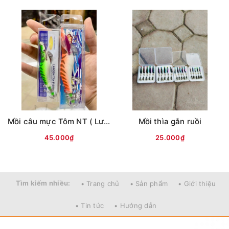
Mồi câu mực Tôm NT ( Lưng vằn )
Mồi thìa gắn ruồi
45.000₫
25.000₫
Tìm kiếm nhiều:
• Trang chủ
• Sản phẩm
• Giới thiệu
• Tin tức
• Hướng dẫn