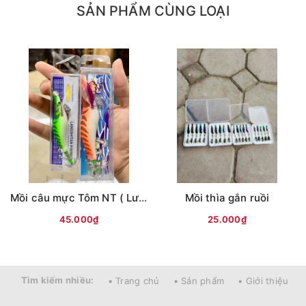
SẢN PHẨM CÙNG LOẠI
- #8: 1.7cmx1,15cm - nặng 0.3g
- #10: 1.5cmx1.0cm - nặng 0.2g
Mồi câu mực Tôm NT ( Lưng vằn )
Mồi thìa gắn ruồi
45.000₫
25.000₫
Tìm kiếm nhiều:
• Trang chủ
• Sản phẩm
• Giới thiệu