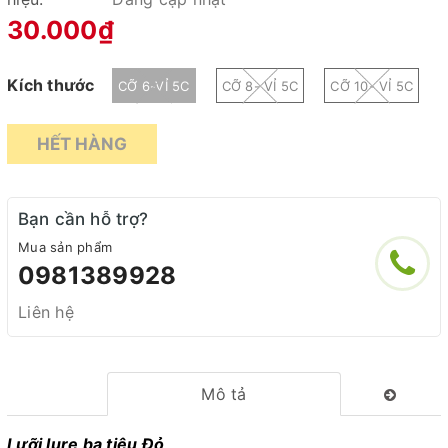
30.000₫
Kích thước
CỠ 6-VỈ 5C
CỠ 8- VỈ 5C
CỠ 10- VỈ 5C
HẾT HÀNG
Bạn cần hỗ trợ?
Mua sản phẩm
0981389928
Liên hệ
Mô tả
Lưỡi lure ba tiêu Đỏ