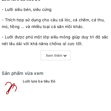
- Lưỡi siêu bén, siêu cứng
- Thích hợp sử dụng cho câu cá lóc, cá chẽm, cá thu,
mú, hồng … và nhiều loại cá săn mồi khác.
- Lưỡi được phủ một lớp siêu mỏng giúp duy trì độ sắc
nét lâu dài với khả năng chống gỉ cực tốt.
- Góc vào trong độc đáo của điểm móc tạo ra một
Xem thêm
đường cong sắc nét hơn lần lượt khóa cá vào “ngạnh”
của lưỡi câu.
Sản phẩm vừa xem
- Trọng lượng siêu nhẹ không ảnh hưởng đến action
Lưỡi lure ba tiêu Đỏ
của mồi lure.
Hiện nay có các cỡ:
- #6: 2cmx1.5cm - nặng 0.4g