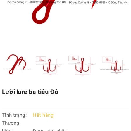
Lưỡi lure ba tiêu Đỏ
Tình trạng:
Hết hàng
Thương
hiệu:
Đang cập nhật