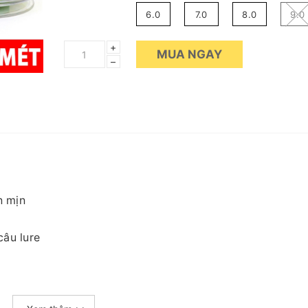
6.0
7.0
8.0
9.0
+
MUA NGAY
–
n mịn
câu lure