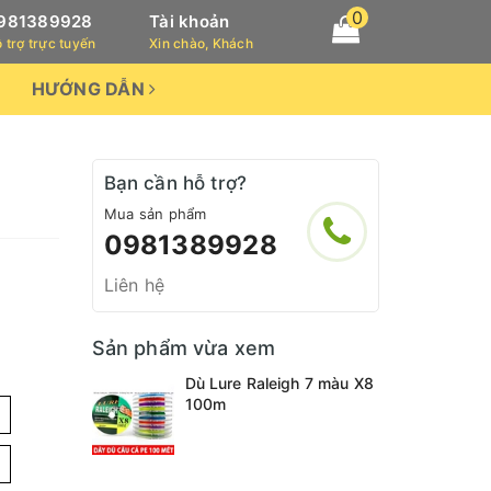
0
981389928
Tài khoản
 trợ trực tuyến
Xin chào, Khách
HƯỚNG DẪN
Bạn cần hỗ trợ?
Mua sản phẩm
0981389928
Liên hệ
Sản phẩm vừa xem
Dù Lure Raleigh 7 màu X8
100m