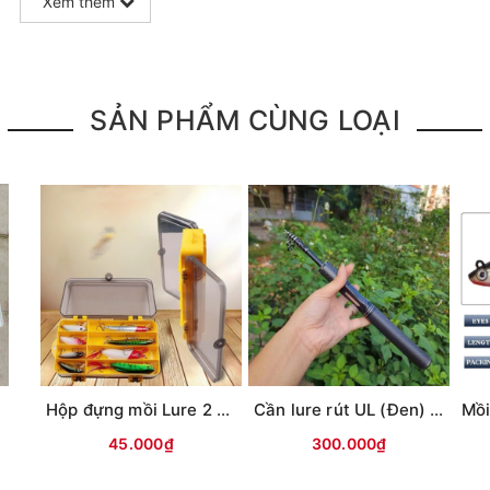
Xem thêm
SẢN PHẨM CÙNG LOẠI
i
Hộp đựng mồi Lure 2 mặt KM01 (18x10x5cm)
Cần lure rút UL (Đen) MAX TYSPORT(Thu30cm)
45.000₫
300.000₫