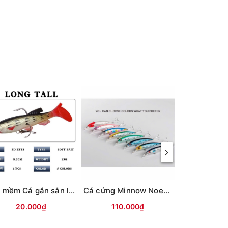
Mồi mềm Cá gắn sẵn lưỡi (8.5cm-13g) Vỏ trong
Cá cứng Minnow Noeby 9006-Nổi-120mm/22g
20.000₫
110.000₫
70.0