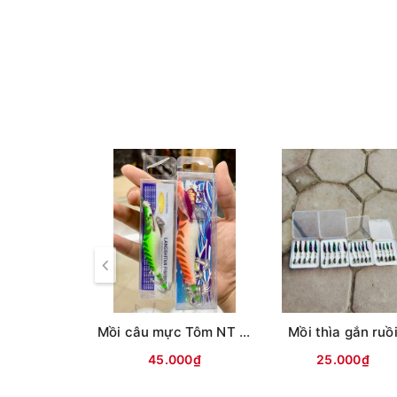
#2.5 - 0.265mm - chịu tải 23.5kg
# 3.0 - 0,285 - chịu tải 28,5 kg
Mồi câu mực Tôm NT ( Lưng vằn )
Mồi thìa gắn ruồ
45.000₫
25.000₫