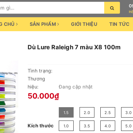
0
Hỗ
G CHỦ
SẢN PHẨM
GIỚI THIỆU
TIN TỨC
Dù Lure Raleigh 7 màu X8 100m
Tình trạng:
Thương
hiệu:
Đang cập nhật
50.000₫
1.5
2.0
2.5
3.0
Kích thước
1.0
3.5
4.0
5.0