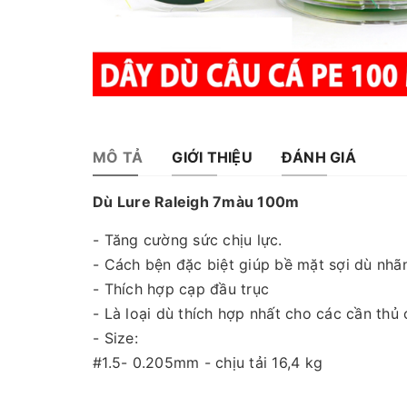
MÔ TẢ
GIỚI THIỆU
ĐÁNH GIÁ
Dù Lure Raleigh 7màu 100m
- Tăng cường sức chịu lực.
- Cách bện đặc biệt giúp bề mặt sợi dù nhã
- Thích hợp cạp đầu trục
- Là loại dù thích hợp nhất cho các cần thủ 
- Size:
#1.5- 0.205mm - chịu tải 16,4 kg
# 2.0 - 0.235mm - chịu tải 19,7kg