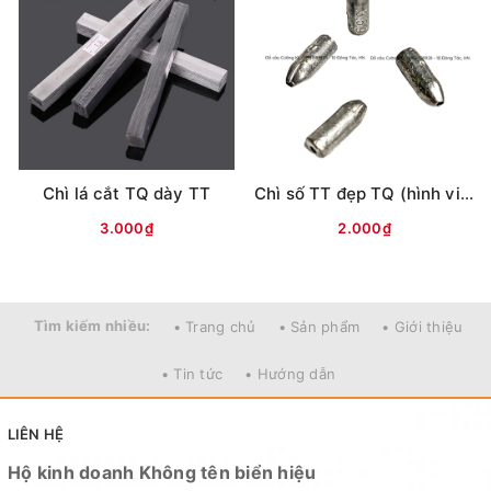
Chì lá cắt TQ dày TT
Chì số TT đẹp TQ (hình viên đạn)
3.000₫
2.000₫
Tìm kiếm nhiều:
• Trang chủ
• Sản phẩm
• Giới thiệu
• Tin tức
• Hướng dẫn
LIÊN HỆ
Hộ kinh doanh Không tên biển hiệu