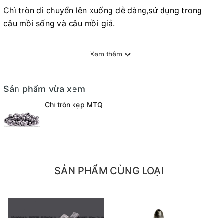
Chì tròn di chuyển lên xuống dễ dàng,sử dụng trong
câu mồi sống và câu mồi giả.
Dùng câu cá nước ngọt và kẹp chặt ở lưỡi câu khi
Xem thêm
dùng với dây mảnh để cho mồi trôi lơ lửng và để kiểm
soát tốc độ trôi nổi của mồi theo dòng nước.
Sản phẩm vừa xem
Kích cỡ có: 0.3g - 0.4g - 0.5g - 0.8g - 1.0g - 1.5g
- 2.0g
Chì tròn kẹp MTQ
SẢN PHẨM CÙNG LOẠI