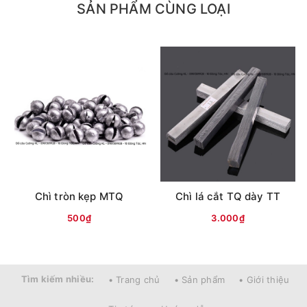
SẢN PHẨM CÙNG LOẠI
Chì tròn kẹp MTQ
Chì lá cắt TQ dày TT
500₫
3.000₫
Tìm kiếm nhiều:
• Trang chủ
• Sản phẩm
• Giới thiệu