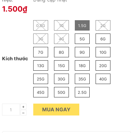
1.500₫
0.5G
1G
1.5G
2G
3G
4G
5G
6G
7G
8G
9G
10G
Kích thước
13G
15G
18G
20G
25G
30G
35G
40G
45G
50G
2.5G
+
MUA NGAY
–