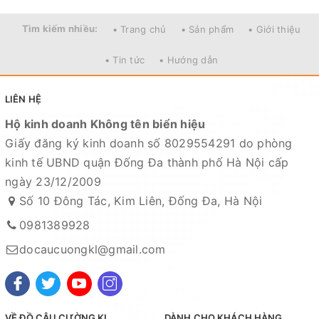
vụ khách hàng tốt nhất
Fanpage :
Đồ câu Cường KL
Tìm kiếm nhiều:
• Trang chủ
• Sản phẩm
• Giới thiệu
Facebook:
Nguyễn An
hoặc
Cường KL Đồ câu
• Tin tức
• Hướng dẫn
Kênh Thương mại điện tử
LIÊN HỆ
- Shopee:
https://shopee.vn/docaucuongkl
Hộ kinh doanh Không tên biển hiệu
- Sendo:
https://www.sendo.vn/shop/do-cau-cuong-kl
Giấy đăng ký kinh doanh số 8029554291 do phòng
- Lazada:
https://www.lazada.vn/shop/do-cau-cuong-
kinh tế UBND quận Đống Đa thành phố Hà Nội cấp
kl
"
ngày 23/12/2009
- Zalo OA:
https://zalo.me/4190676579548541614
Số 10 Đông Tác, Kim Liên, Đống Đa, Hà Nội
Địa chỉ cửa hàng : Số 10 Đông Tác, Kim Liên, Đống Đa,
0981389928
Hà Nội
docaucuongkl@gmail.com
Xem bản đồ chỉ dẫn đường đi
Chuyên sỉ lẻ toàn quốc - Giao hàng toàn quốc - Nhận
ship COD ( nhận hàng thanh toán )
VỀ ĐỒ CÂU CƯỜNG KL
DÀNH CHO KHÁCH HÀNG