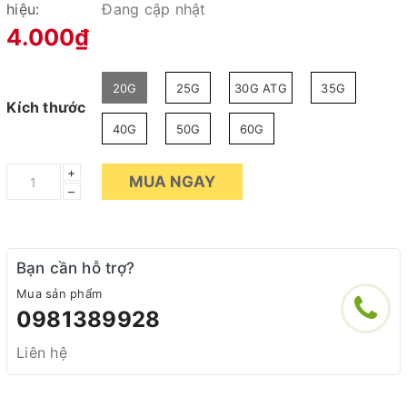
hiệu:
Đang cập nhật
4.000₫
20G
25G
30G ATG
35G
Kích thước
40G
50G
60G
+
MUA NGAY
–
Bạn cần hỗ trợ?
Mua sản phẩm
0981389928
Liên hệ