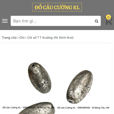
0
Toggle
navigation
Trang chủ
Chì
Chì số TT thường VN (hình thoi)