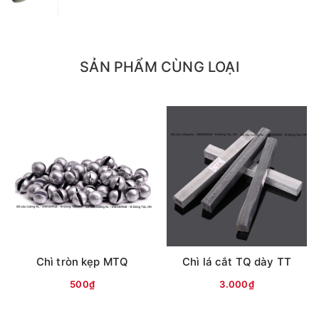
SẢN PHẨM CÙNG LOẠI
Mọi thắc mắc liên hệ SĐT
: 098.138.9928 - 098.902.9066 - 090.565.6668 -
091.258.3939
để được giải đáp.
CAM KẾT CỦA CỬA HÀNG CHÚNG TÔI
Đồ câu chính hãng, đúng thông tin mô tả và sản phẩm
đặt mua của khách hàng
Ảnh sản phẩm là cửa hàng 100% tự tay chụp nên mọi
thông tin và ảnh đều phù hợp với sản phẩm thực tế
Chì tròn kẹp MTQ
Chì lá cắt TQ dày TT
Nếu sản phẩm bị lỗi hoặc xảy ra sự cố trong quá trình
vận chuyển, sử dụng. Chúng tôi sẽ hỗ trợ ngay cho quý
500₫
3.000₫
khách hàng và sẽ chịu trách nhiệm hoàn toàn để phục