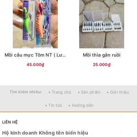
Mồi câu mực Tôm NT ( Lưng vằn )
Mồi thìa gắn ruồi
45.000₫
25.000₫
Tìm kiếm nhiều:
• Trang chủ
• Sản phẩm
• Giới thiệu
• Tin tức
• Hướng dẫn
LIÊN HỆ
Hộ kinh doanh Không tên biển hiệu