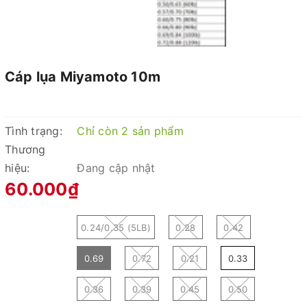
Cáp lụa Miyamoto 10m
Tình trạng:
Chỉ còn 2 sản phẩm
Thương
hiệu:
Đang cập nhật
60.000₫
0.24/0.35 (5LB)
0.28
0.42
0.69
0.72
0.21
0.33
0.36
0.39
0.45
0.50