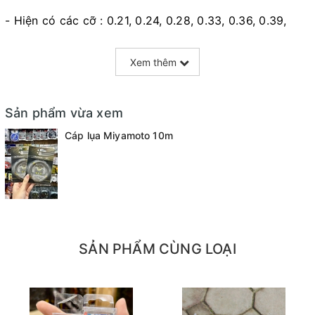
- Hiện có các cỡ : 0.21, 0.24, 0.28, 0.33, 0.36, 0.39,
0.42, 0.45, 0.45, 0.50, 0.60, 0.69, 0.72
Xem thêm
Sản phẩm vừa xem
Cáp lụa Miyamoto 10m
SẢN PHẨM CÙNG LOẠI