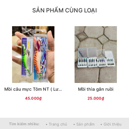
SẢN PHẨM CÙNG LOẠI
Mồi câu mực Tôm NT ( Lưng vằn )
Mồi thìa gắn ruồi
45.000₫
25.000₫
Tìm kiếm nhiều:
• Trang chủ
• Sản phẩm
• Giới thiệu