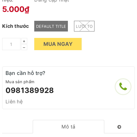
5.000₫
Kích thước
DEFAULT TITLE
LƯỠI TO
+
MUA NGAY
–
Bạn cần hỗ trợ?
Mua sản phẩm
0981389928
Liên hệ
Mô tả