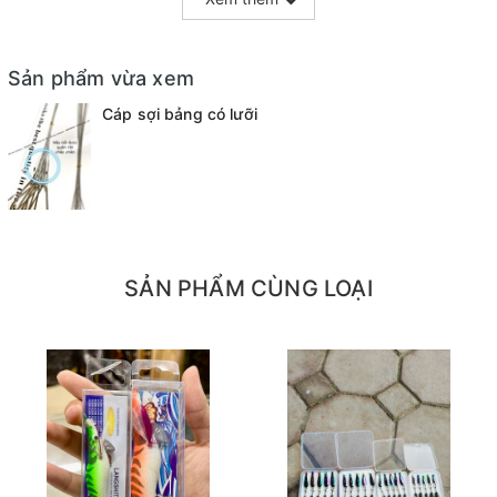
Bác nào muốn lấy độ dài nào vui lòng nhắn tin hoặc
ghi chú
Sản phẩm vừa xem
Cáp sợi bảng có lưỡi
SẢN PHẨM CÙNG LOẠI