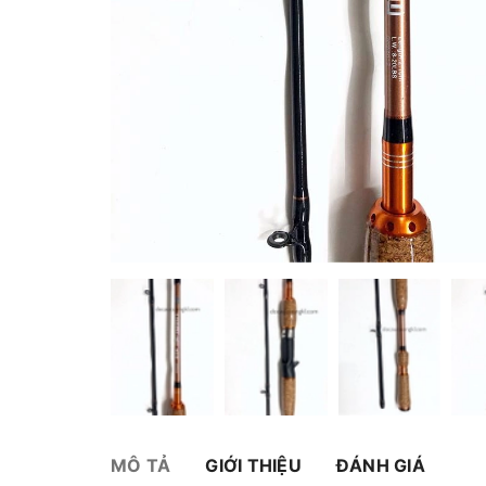
MÔ TẢ
GIỚI THIỆU
ĐÁNH GIÁ