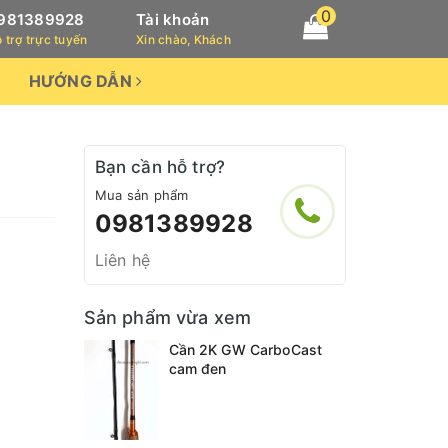
0
981389928
Tài khoản
 trợ trực tuyến
Xin chào, Khách
HƯỚNG DẪN
Bạn cần hỗ trợ?
Mua sản phẩm
0981389928
Liên hệ
Sản phẩm vừa xem
Cần 2K GW CarboCast
cam đen