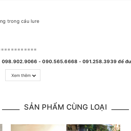
ng trong cáu lure
============
 - 098.902.9066 - 090.565.6668 - 091.258.3939
để đư
Xem thêm
à sản phẩm đặt mua của khách hàng
 nên mọi thông tin và ảnh đều phù hợp với sản phẩm thự
SẢN PHẨM CÙNG LOẠI
 quá trình vận chuyển, sử dụng. Chúng tôi sẽ hỗ trợ nga
 toàn để phục vụ khách hàng tốt nhất