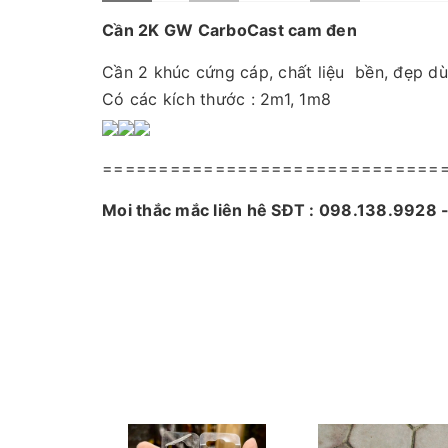
Cần 2K GW CarboCast cam đen
Cần 2 khúc cứng cáp, chất liệu bền, đẹp dù
Có các kích thước : 2m1, 1m8
==============================
Mọi thắc mắc liên hệ SĐT : 098.138.9928
đáp.
CAM KẾT CỦA CỬA HÀNG CHÚNG TÔI
Đồ câu chính hãng, đúng thông tin mô tả v
Ảnh sản phẩm là cửa hàng 100% tự tay chụp
Nếu sản phẩm bị lỗi hoặc xảy ra sự cố trong
quý khách hàng và sẽ chịu trách nhiệm hoàn
Fanpage :
Đồ câu Cường KL