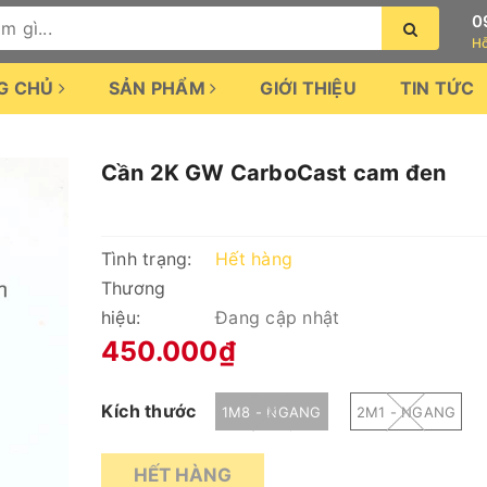
0
Hỗ
G CHỦ
SẢN PHẨM
GIỚI THIỆU
TIN TỨC
Cần 2K GW CarboCast cam đen
Tình trạng:
Hết hàng
Thương
hiệu:
Đang cập nhật
450.000₫
Kích thước
1M8 - NGANG
2M1 - NGANG
HẾT HÀNG