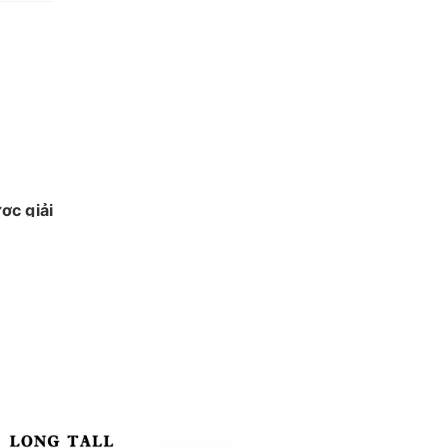
ợc giải
c tế
y cho