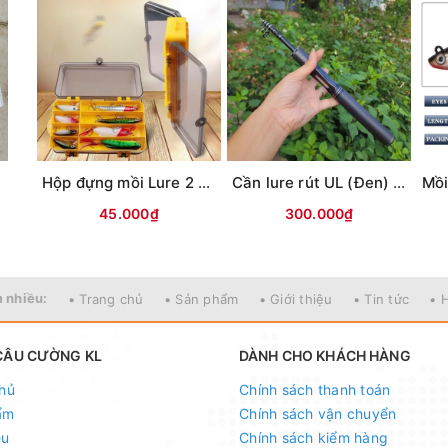
câu
u-cuong-kl
au-cuong-kl
"
i
Hộp đựng mồi Lure 2 mặt KM01 (18x10x5cm)
Cần lure rút UL (Đen) MAX TYSPORT(Thu30cm)
541614
45.000₫
300.000₫
n, Đống Đa, Hà Nội
 nhiều:
• Trang chủ
• Sản phẩm
• Giới thiệu
• Tin tức
• 
ốc - Nhận ship COD ( nhận hàng thanh toán )
CÂU CƯỜNG KL
DÀNH CHO KHÁCH HÀNG
hủ
Chính sách thanh toán
CN Hoàng Hoa Thám - Hà Nội
ẩm
Chính sách vận chuyển
ệu
Chính sách kiểm hàng