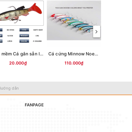
Mồi mềm Cá gắn sẵn lưỡi (8.5cm-13g) Vỏ trong
Cá cứng Minnow Noeby 9006-Nổi-120mm/22g
20.000₫
110.000₫
70.0
Hướng dẫn
FANPAGE