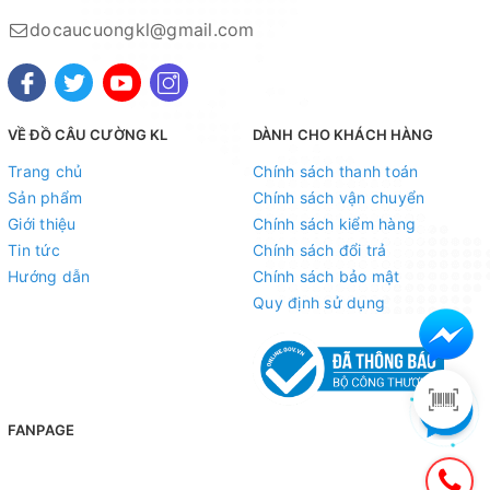
2. Ngân hàng Ngoại thương VIETCOMBANK -
docaucuongkl@gmail.com
CN Hà
Nội
Số tài khoản : 0021001015829
Chủ tài khoản : Nguyễn Thị Tuyết Minh
VỀ ĐỒ CÂU CƯỜNG KL
DÀNH CHO KHÁCH HÀNG
Trang chủ
Chính sách thanh toán
3. Ngân hàng Nông nghiệp và Phát triển nông thôn
Sản phẩm
Chính sách vận chuyển
AGRIBANK -
CN Hà Thành
Giới thiệu
Chính sách kiểm hàng
Tin tức
Chính sách đổi trả
Số tài khoản :1303206119886
Hướng dẫn
Chính sách bảo mật
Chủ tài khoản : Nguyễn Thị Tuyết Minh
Quy định sử dụng
4. Ngân hàng Công thương VIETTINBANK -
CN Hà
Thành
Số tài khoản: 106003137679
FANPAGE
Chủ tài khoản : Nguyễn Thị Tuyết Minh
5. Ngân hàng TMCP Việt Nam Thịnh Vượng VP