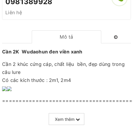
0981389928
Liên hệ
Mô tả
Cần 2K Wudaohun đen viền xanh
Cần 2 khúc cứng cáp, chất liệu bền, đẹp dùng trong
câu lure
Có các kích thước : 2m1, 2m4
=======================================
Mọi thắc mắc liên hệ SĐT
Xem thêm
: 098.138.9928 - 098.902.9066 - 090.565.6668 -
091.258.3939
để được giải đáp.