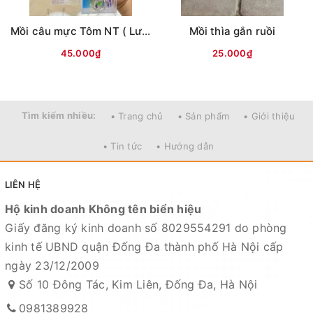
- Lazada:
https://www.lazada.vn/shop/do-cau-cuong-
Mồi câu mực Tôm NT ( Lưng vằn )
Mồi thìa gắn ruồi
kl
"
- Zalo OA:
https://zalo.me/4190676579548541614
45.000₫
25.000₫
Địa chỉ cửa hàng : Số 10 Đông Tác, Kim Liên, Đống Đa,
Hà Nội
Tìm kiếm nhiều:
• Trang chủ
• Sản phẩm
• Giới thiệu
Xem bản đồ chỉ dẫn đường đi
• Tin tức
• Hướng dẫn
Chuyên sỉ lẻ toàn quốc - Giao hàng toàn quốc - Nhận
ship COD ( nhận hàng thanh toán )
LIÊN HỆ
HỆ THỐNG TÀI KHOẢN NGÂN HÀNG
Hộ kinh doanh Không tên biển hiệu
Giấy đăng ký kinh doanh số 8029554291 do phòng
1. Ngân hàng Kỹ thương TECHCOMBANK -
CN Hoàng
kinh tế UBND quận Đống Đa thành phố Hà Nội cấp
Hoa Thám - Hà Nội
ngày 23/12/2009
Số tài khoản : 19021180136019
Số 10 Đông Tác, Kim Liên, Đống Đa, Hà Nội
Chủ tài khoản : Nguyễn Thị Tuyết Minh
0981389928