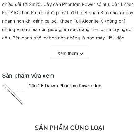
chiều dài tới 2m75. Cây cần Phantom Power sở hữu dàn khoen
Fuji SIC chân K cực kỳ đẹp mắt, đặt biệt chân K to cho xả dây
nhanh hơn khi đánh xa bờ. Khoen Fuji Alconite K không chỉ
chống vưỡng mà còn giúp giảm sức căng trên cánh tay người
câu. Bên cạnh phôi cabon nhẹ nhàng là pad máy kiểu độc
quyền của hãng Daiwa cũng khá đẹp mắt, đặt biệt hơn là cần
Xem thêm
dòng cá lên đến 40Lbs tương đương hơn 18kg khá chuẩn cho
đánh sông hồ. Blank cần với độ cứng MH (không quá cứng) cho
cảm giác action và sức mạnh cũng khá tốt.
Sản phẩm vừa xem
Thông số :
Cần 2K Daiwa Phantom Power đen
- Độ cứng : MH
- Tải mồi : 100g
- Tải dây : 20 - 40lb
SẢN PHẨM CÙNG LOẠI
- Độ dài : 275cm