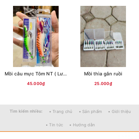
Mồi câu mực Tôm NT ( Lưng vằn )
Mồi thìa gắn ruồi
45.000₫
25.000₫
Tìm kiếm nhiều:
• Trang chủ
• Sản phẩm
• Giới thiệu
• Tin tức
• Hướng dẫn