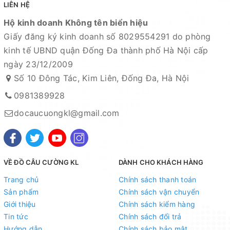
LIÊN HỆ
Xem bản đồ chỉ dẫn đường đi
Hộ kinh doanh Không tên biển hiệu
Giấy đăng ký kinh doanh số 8029554291 do phòng
Chuyên sỉ lẻ toàn quốc - Giao hàng toàn quốc - Nhận
kinh tế UBND quận Đống Đa thành phố Hà Nội cấp
ship COD ( nhận hàng thanh toán )
ngày 23/12/2009
Số 10 Đông Tác, Kim Liên, Đống Đa, Hà Nội
0981389928
docaucuongkl@gmail.com
VỀ ĐỒ CÂU CƯỜNG KL
DÀNH CHO KHÁCH HÀNG
Trang chủ
Chính sách thanh toán
Sản phẩm
Chính sách vận chuyển
Giới thiệu
Chính sách kiểm hàng
Tin tức
Chính sách đổi trả
Hướng dẫn
Chính sách bảo mật