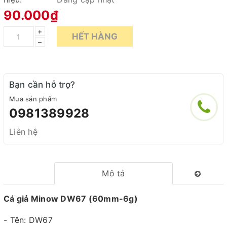
90.000₫
+
HẾT HÀNG
–
Bạn cần hỗ trợ?
Mua sản phẩm
0981389928
Liên hệ
Mô tả
Cá giả Minow DW67 (60mm-6g)
- Tên: DW67