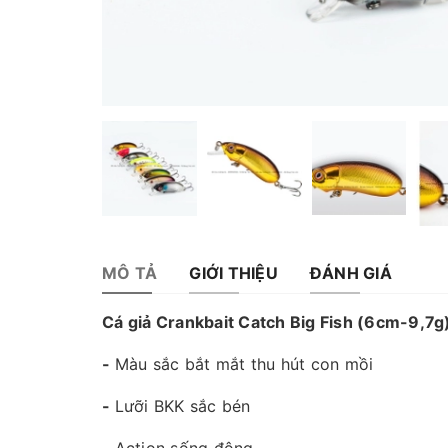
MÔ TẢ
GIỚI THIỆU
ĐÁNH GIÁ
Cá giả Crankbait Catch Big Fish (6cm-9,7g
-
Màu sắc bắt mắt thu hút con mồi
-
Lưỡi BKK sắc bén