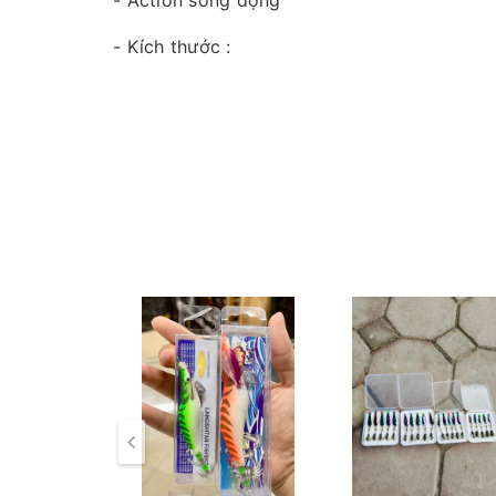
- Action sống động
- Kích thước :
+ Dài 6cm
+ Nặng 9,7cm