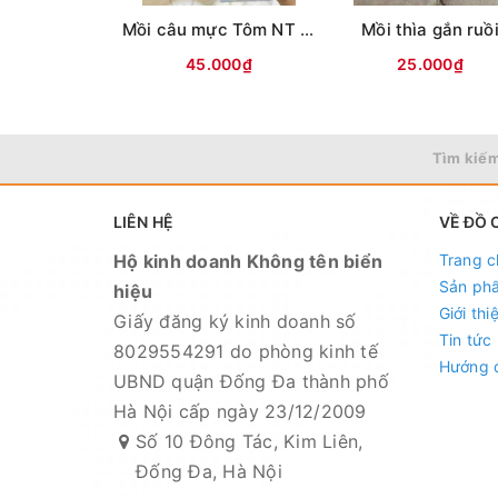
Mồi câu mực Tôm NT ( Lưng vằn )
Mồi thìa gắn ruồ
45.000₫
25.000₫
Tìm kiếm
LIÊN HỆ
VỀ ĐỒ 
Hộ kinh doanh Không tên biển
Trang c
Sản ph
hiệu
Giới thi
Giấy đăng ký kinh doanh số
Tin tức
8029554291 do phòng kinh tế
Hướng 
UBND quận Đống Đa thành phố
Hà Nội cấp ngày 23/12/2009
Số 10 Đông Tác, Kim Liên,
Đống Đa, Hà Nội