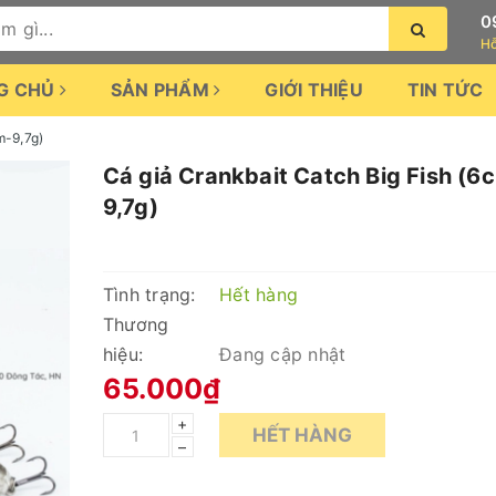
0
Hỗ
G CHỦ
SẢN PHẨM
GIỚI THIỆU
TIN TỨC
m-9,7g)
Cá giả Crankbait Catch Big Fish (6
9,7g)
Tình trạng:
Hết hàng
Thương
hiệu:
Đang cập nhật
65.000₫
+
HẾT HÀNG
–