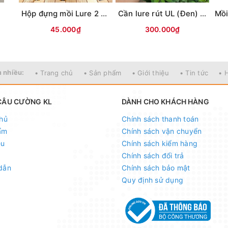
i
Hộp đựng mồi Lure 2 mặt KM01 (18x10x5cm)
Cần lure rút UL (Đen) MAX TYSPORT(Thu30cm)
45.000₫
300.000₫
 nhiều:
• Trang chủ
• Sản phẩm
• Giới thiệu
• Tin tức
• 
CÂU CƯỜNG KL
DÀNH CHO KHÁCH HÀNG
hủ
Chính sách thanh toán
ẩm
Chính sách vận chuyển
ệu
Chính sách kiểm hàng
Chính sách đổi trả
dẫn
Chính sách bảo mật
Quy định sử dụng