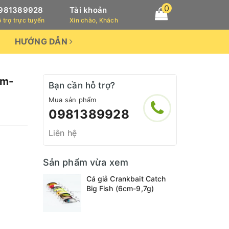
0
981389928
Tài khoản
 trợ trực tuyến
Xin chào, Khách
HƯỚNG DẪN
cm-
Bạn cần hỗ trợ?
Mua sản phẩm
0981389928
Liên hệ
Sản phẩm vừa xem
Cá giả Crankbait Catch
Big Fish (6cm-9,7g)