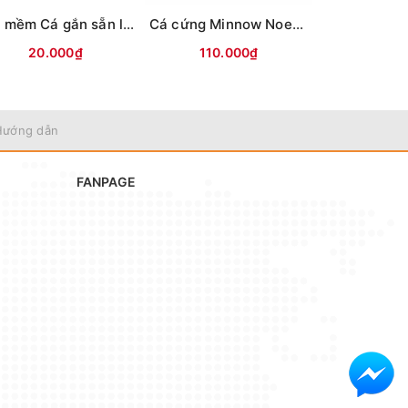
Mồi mềm Cá gắn sẵn lưỡi (8.5cm-13g) Vỏ trong
Cá cứng Minnow Noeby 9006-Nổi-120mm/22g
20.000₫
110.000₫
70.0
Hướng dẫn
FANPAGE