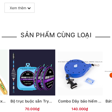
Xem thêm
SẢN PHẨM CÙNG LOẠI
Hạ lóng cần tay Chuxian
Bộ trục buộc sẵn Try&V hộp xanh 2c
Combo Dây bảo hiểm tự động MTQ 20m gắn thùng + ghế
70.000₫
140.000₫