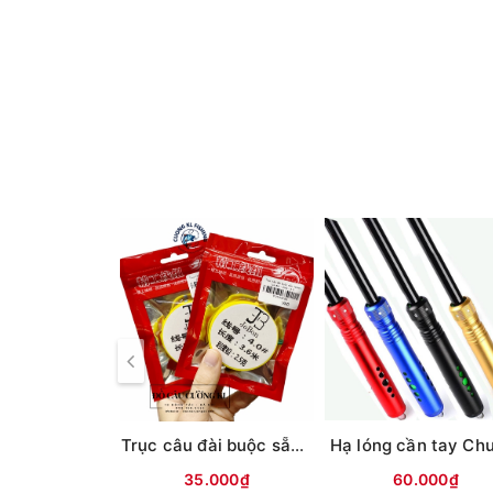
Trục câu đài buộc sẵn Jobon (vỏ đỏ/xanh)
35.000₫
60.000₫