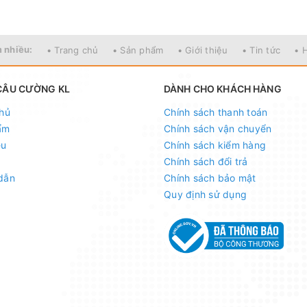
 nhiều:
• Trang chủ
• Sản phẩm
• Giới thiệu
• Tin tức
• 
CÂU CƯỜNG KL
DÀNH CHO KHÁCH HÀNG
hủ
Chính sách thanh toán
ẩm
Chính sách vận chuyển
ệu
Chính sách kiểm hàng
 - 098.902.9066 - 090.565.6668 - 091.258.3939
để đư
Chính sách đổi trả
dẫn
Chính sách bảo mật
Quy định sử dụng
à sản phẩm đặt mua của khách hàng
 nên mọi thông tin và ảnh đều phù hợp với sản phẩm thự
 quá trình vận chuyển, sử dụng. Chúng tôi sẽ hỗ trợ nga
 toàn để phục vụ khách hàng tốt nhất