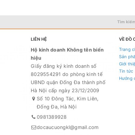
Tìm kiếm
LIÊN HỆ
VỀ ĐỒ 
Hộ kinh doanh Không tên biển
Trang c
Sản ph
hiệu
Giới thi
Giấy đăng ký kinh doanh số
Mọi thắc mắc liên hệ SĐT : 098.138.9928
Tin tức
8029554291 do phòng kinh tế
Hướng 
đáp.
UBND quận Đống Đa thành phố
Hà Nội cấp ngày 23/12/2009
CAM KẾT CỦA CỬA HÀNG CHÚNG TÔI
Số 10 Đông Tác, Kim Liên,
Đồ câu chính hãng, đúng thông tin mô tả v
Đống Đa, Hà Nội
Ảnh sản phẩm là cửa hàng 100% tự tay chụp
0981389928
Nếu sản phẩm bị lỗi hoặc xảy ra sự cố trong
docaucuongkl@gmail.com
quý khách hàng và sẽ chịu trách nhiệm hoàn