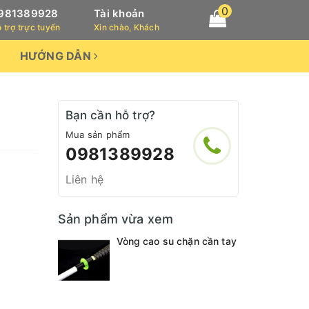
0
981389928
Tài khoản
 trợ trực tuyến
Xin chào, Khách
HƯỚNG DẪN
Bạn cần hỗ trợ?
Mua sản phẩm
0981389928
Liên hệ
Sản phẩm vừa xem
Vòng cao su chặn cần tay