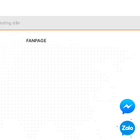
Hướng dẫn
FANPAGE
ợc giải
c tế
y cho