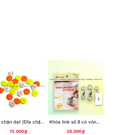
Bát chặn dẹt (Đĩa chặn)
Khóa link số 8 có vòng bi QL
15.000₫
26.000₫
23.0