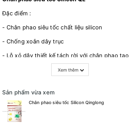
Đặc điểm :
- Chân phao siêu tốc chất liệu silicon
- Chống xoắn dây trục
- Lỗ xỏ dây thiết kế tách rời với chân phao tạo
khả năng đưa dây qua trơn mượt đơn giản
Xem thêm
- Khả năng xoay linh hoạt
Sản phẩm vừa xem
- Đường kính lỗ xỏ dây nhỏ không lo lọt hạt chặn
Chân phao siêu tốc Silicon Qinglong
Kích thước :
- Size S : Chiều dài 1.05cm - Chân phao phù hợp
0.5 - 0.8mm