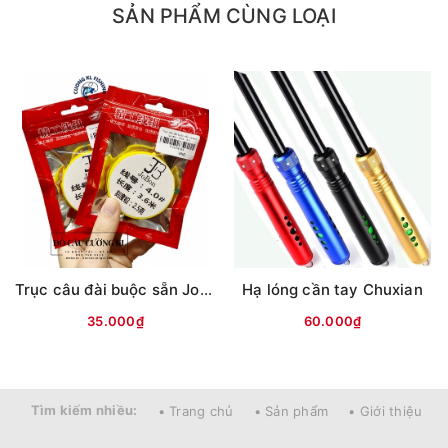
- Size M : Chiều dài 1.15cm - Chân phao phù hợp
SẢN PHẨM CÙNG LOẠI
0.6 - 1.0mm
- Size L : Chiều dài 1.25cm - Chân phao phù hợp
0.7 - 1.2mm
Trục câu đài buộc sẵn Jobon (vỏ đỏ/xanh)
Hạ lóng cần tay Chuxian
35.000₫
60.000₫
Tìm kiếm nhiều:
• Trang chủ
• Sản phẩm
• Giới thiệu