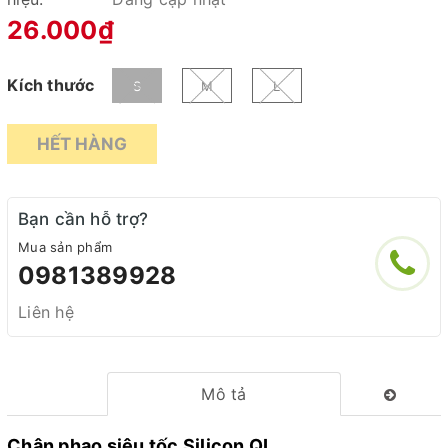
26.000₫
Kích thước
S
M
L
HẾT HÀNG
Bạn cần hỗ trợ?
Mua sản phẩm
0981389928
Liên hệ
Mô tả
Chân phao siêu tốc Silicon QL