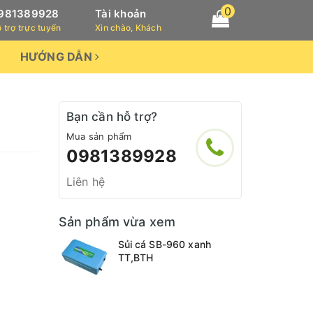
0
981389928
Tài khoản
 trợ trực tuyến
Xin chào, Khách
HƯỚNG DẪN
Bạn cần hỗ trợ?
Mua sản phẩm
0981389928
Liên hệ
Sản phẩm vừa xem
Sủi cá SB-960 xanh
TT,BTH