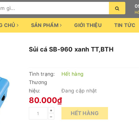
0
Hỗ
G CHỦ
SẢN PHẨM
GIỚI THIỆU
TIN TỨC
Sủi cá SB-960 xanh TT,BTH
Tình trạng:
Hết hàng
Thương
hiệu:
Đang cập nhật
80.000₫
+
HẾT HÀNG
–