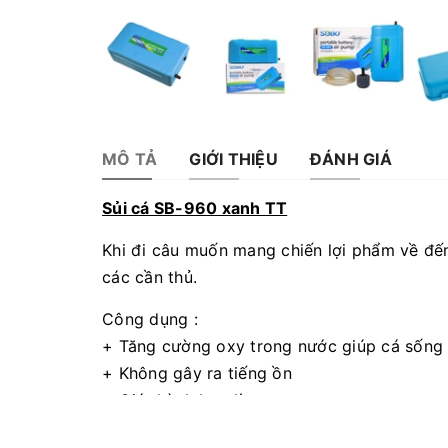
MÔ TẢ
GIỚI THIỆU
ĐÁNH GIÁ
Sủi cá SB-960 xanh TT
Khi đi câu muốn mang chiến lợi phẩm về đến 
các cần thủ.
Công dụng :
+ Tăng cường oxy trong nước giúp cá sống
+ Không gây ra tiếng ồn
+ Giá thành hợp lí