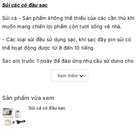
Sủi các có đầu sạc
Sủi cá - Sản phẩm không thể thiếu của các cần thủ khi
muốn mang chiến lợi phẩm còn tươi sống vê nhà.
- Các loại sủi đều sử dụng sạc, khi sạc đầy pin sủi có
thể hoạt động được từ 8 đến 10 tiếng
Sạc pin trước 1 ngày để đáp ứng nhu cầu sử dụng cho
ngày hôm sau:
Xem thêm
- Sủi chạy êm ái, không gây nhiều tiếng ồn
- Công suất cao
Sản phẩm vừa xem
- Tiêu thụ ít điện năng
Sủi cá có đầu sạc
- Vòi oxy bao gồm dây nối + cục sủi
SẢN PHẨM BAO GỒM: