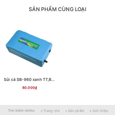
- Sủi 1 đầu ra
SẢN PHẨM CÙNG LOẠI
( Máy sủi + 1 dây sủi + 1 cục sủi + 1 dây sạc )
- Sủi 2 đầu ra
( Máy sủi + 2 dây sủi + 2 cục sủi + 1 dây sạc )
Sủi cá SB-960 xanh TT,BTH
80.000₫
Tìm kiếm nhiều:
• Trang chủ
• Sản phẩm
• Giới thiệu