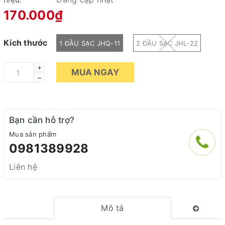
170.000₫
Kích thước
1 ĐẦU SẠC JHQ-11
2 ĐẦU SẠC JHL-22
+
MUA NGAY
–
Bạn cần hỗ trợ?
Mua sản phẩm
0981389928
Liên hệ
Mô tả