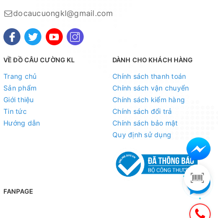
docaucuongkl@gmail.com
VỀ ĐỒ CÂU CƯỜNG KL
DÀNH CHO KHÁCH HÀNG
Trang chủ
Chính sách thanh toán
Sản phẩm
Chính sách vận chuyển
Giới thiệu
Chính sách kiểm hàng
Tin tức
Chính sách đổi trả
Thông Số sạc:
Hướng dẫn
Chính sách bảo mật
Quy định sử dụng
Sạc ở khắp mọi nơi, như ô tô, laptop, pin dự phòng ....
- Sau khi sạc, đèn sẽ sáng để báo hiệu đã sạc thành
công
Sản phẩm có 2 loại
FANPAGE
- Loại 1 lỗ sạc ( gồm 1 bộ sạc 1 lỗ + 2 pin đi kèm)