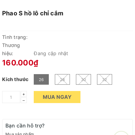
Phao S hồ lô chỉ cắm
Tình trạng:
Thương
hiệu:
Đang cập nhật
160.000₫
Kích thước
26
28
30
32
+
MUA NGAY
–
Bạn cần hỗ trợ?
Mua sản phẩm