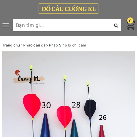
0
Toggle
navigation
Trang chủ
Phao câu cá
Phao S hồ lô chỉ cắm