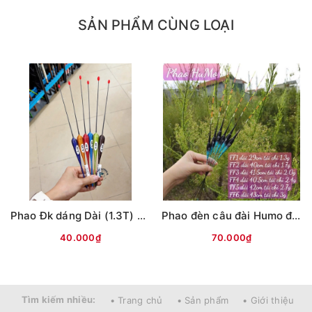
SẢN PHẨM CÙNG LOẠI
Phao Đk dáng Dài (1.3T) các màu (#16-dài 30cm)
Phao đèn câu đài Humo đổi màu
40.000₫
70.000₫
Tìm kiếm nhiều:
• Trang chủ
• Sản phẩm
• Giới thiệu