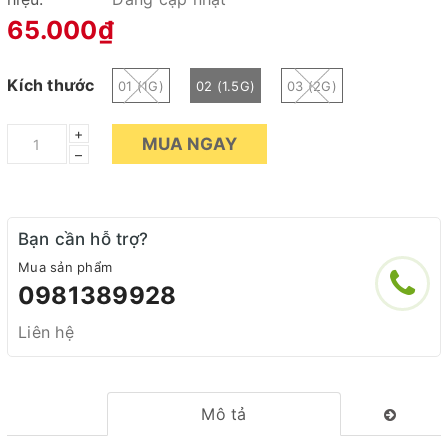
65.000₫
Kích thước
01 (1G)
02 (1.5G)
03 (2G)
+
MUA NGAY
–
Bạn cần hỗ trợ?
Mua sản phẩm
0981389928
Liên hệ
Mô tả