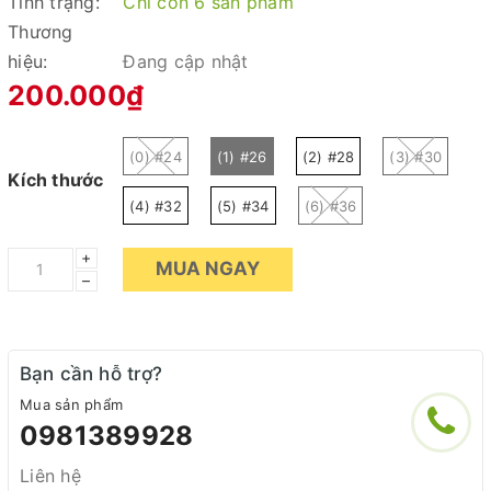
Tình trạng:
Chỉ còn 6 sản phẩm
Thương
hiệu:
Đang cập nhật
200.000₫
(0) #24
(1) #26
(2) #28
(3) #30
Kích thước
(4) #32
(5) #34
(6) #36
+
MUA NGAY
–
Bạn cần hỗ trợ?
Mua sản phẩm
0981389928
Liên hệ