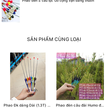
Phao đèn S câu lục Gỗ cọng vặn dáng thuôn
SẢN PHẨM CÙNG LOẠI
Phao Đk dáng Dài (1.3T) các màu (#16-dài 30cm)
Phao đèn câu đài Humo đổi màu