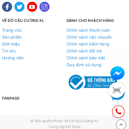
VỀ ĐỒ CÂU CƯỜNG KL
DÀNH CHO KHÁCH HÀNG
Mọi thắc mắc liên hệ SĐT
: 098.138.9928 - 098.902.9066 - 090.565.6668 -
Trang chủ
Chính sách thanh toán
Sản phẩm
Chính sách vận chuyển
091.258.3939
để được giải đáp.
Giới thiệu
Chính sách kiểm hàng
CAM KẾT CỦA CỬA HÀNG CHÚNG TÔI
Tin tức
Chính sách đổi trả
Hướng dẫn
Chính sách bảo mật
Đồ câu chính hãng, đúng thông tin mô tả và sản phẩm
Quy định sử dụng
đặt mua của khách hàng
Ảnh sản phẩm là cửa hàng 100% tự tay chụp nên mọi
thông tin và ảnh đều phù hợp với sản phẩm thực tế
Nếu sản phẩm bị lỗi hoặc xảy ra sự cố trong quá trình
FANPAGE
vận chuyển, sử dụng. Chúng tôi sẽ hỗ trợ ngay cho quý
khách hàng và sẽ chịu trách nhiệm hoàn toàn để phục
vụ khách hàng tốt nhất
© Bản quyền thuộc về
Đồ câu Cường KL
Fanpage :
Đồ câu Cường KL
Cung cấp bởi
Sapo