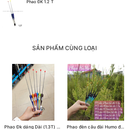
Phao ĐK 1.2 T
SẢN PHẨM CÙNG LOẠI
Phao Đk dáng Dài (1.3T) các màu (#16-dài 30cm)
Phao đèn câu đài Humo đổi màu