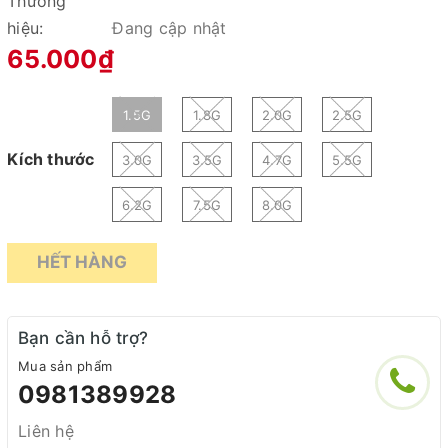
Thương
hiệu:
Đang cập nhật
65.000₫
1.5G
1.8G
2.0G
2.5G
Kích thước
3.0G
3.5G
4.7G
5.5G
6.2G
7.5G
8.0G
HẾT HÀNG
Bạn cần hỗ trợ?
Mua sản phẩm
0981389928
Liên hệ