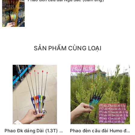
+ 4.0g
+ 5.5g
+ 6.2g
+ 7.3g
SẢN PHẨM CÙNG LOẠI
+ 8.0g
Phao Đk dáng Dài (1.3T) các màu (#16-dài 30cm)
Phao đèn câu đài Humo đổi màu