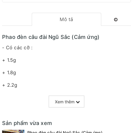
Mô tả
Phao đèn câu đài Ngũ Sắc (Cảm ứng)
- Có các cỡ :
+ 1.5g
+ 1.8g
+ 2.2g
+ 2.5g
Xem thêm
+ 3.0g
+ 3.5g
Sản phẩm vừa xem
Phao đèn câu đài Ngũ Sắc (Cảm ứng)