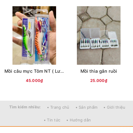
Mồi câu mực Tôm NT ( Lưng vằn )
Mồi thìa gắn ruồi
45.000₫
25.000₫
Tìm kiếm nhiều:
• Trang chủ
• Sản phẩm
• Giới thiệu
• Tin tức
• Hướng dẫn