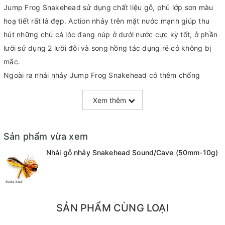
Jump Frog Snakehead sử dụng chất liệu gỗ, phủ lớp sơn màu
hoạ tiết rất là đẹp. Action nhảy trên mặt nước mạnh giúp thu
hút những chú cá lóc đang núp ở dưới nước cực kỳ tốt, ở phần
lưỡi sử dụng 2 lưỡi đôi và song hồng tác dụng rẻ cỏ không bị
mắc.
Ngoài ra nhái nhảy Jump Frog Snakehead có thêm chống
vướng ở phần lưỡi hỗ trợ cần thủ câu ở địa hình sen rất tốt lưỡi
Xem thêm
sẽ không bị mắc vào gốc sen.
Dài: 50mm
Nặng: 9gr
Sản phẩm vừa xem
Nhái gỗ nhảy Snakehead Sound/Cave (50mm-10g)
SẢN PHẨM CÙNG LOẠI