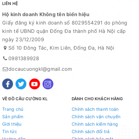
LIÊN HỆ
Hộ kinh doanh Không tên biển hiệu
Giấy đăng ký kinh doanh số 8029554291 do phòng
kinh tế UBND quận Đống Đa thành phố Hà Nội cấp
ngày 23/12/2009
Số 10 Đông Tác, Kim Liên, Đống Đa, Hà Nội
0981389928
docaucuongkl@gmail.com
Mọi thắc mắc liên hệ SĐT : 098.138.9928 - 098.902.9066 -
090.565.6668 - 091.258.3939
để được giải đáp.
VỀ ĐỒ CÂU CƯỜNG KL
DÀNH CHO KHÁCH HÀNG
Trang chủ
Chính sách thanh toán
CAM KẾT CỦA CỬA HÀNG CHÚNG TÔI
Sản phẩm
Chính sách vận chuyển
Đồ câu chính hãng, đúng thông tin mô tả và sản phẩm đặt mua
Giới thiệu
Chính sách kiểm hàng
Tin tức
Chính sách đổi trả
của khách hàng
Hướng dẫn
Chính sách bảo mật