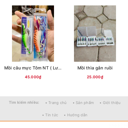
- Màu sắc đa dạng bắt mắt với hình con cá được dán
chìm hai bên làm cho con mồi nhìn mạnh mẽ hơn
- Trang bị sau đuôi là lưỡi đôi SNS sắc bén và chống
vướng dạng ống giúp con mồi không bị vướng lưỡi ở
những địa hình phức tạp
Mồi câu mực Tôm NT ( Lưng vằn )
Mồi thìa gắn ruồi
45.000₫
25.000₫
Tìm kiếm nhiều:
• Trang chủ
• Sản phẩm
• Giới thiệu
• Tin tức
• Hướng dẫn